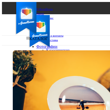
О ФотоПочте
Акции
Сделаем за вас
Бизнесу
FAQ
Франшиза
Поддержка и контакты
КАТАЛОГ
Оплата и доставка
Фотографии
Классические
фото
Ваш город:
10х10
10х15
Ваш регион доставки
13х18
15х15
Выберите из списка:
15х20
20х20
20х30
30х30
30х40
А4
Фото
в