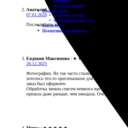
Магниты
Пазлы магнитные
Анатолий
:
Одежда с Фото
07.01.2026
Футболки детские
Футболки для взрослых
После работы заехал в их пункт выдачи, чтобы забр
Бьюти-боксы
Подарочные сертификаты
Евдокия Максимова
:
★
★
★
★
★
26.12.2025
Фотографии. Не так часто сталкиваюсь с подобными
хотелось что-то оригинальное для подарка. Сайт ок
заказ был оформлен.
Обработка заняла совсем немного времени, и уже с
пришла даже раньше, чем ожидала. Очень довольна
Миша
:
★
★
★
★
★