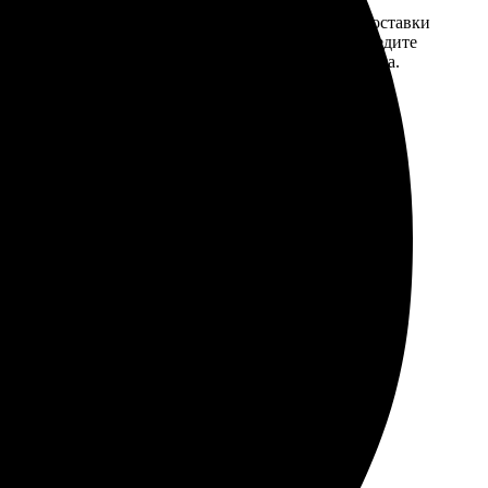
той. После
Введите адрес и выберите способ доставки
 на email с
заказа. Если у вас есть промокод, введите
вим заказ
его в специальное поле для промокода.
мером для
я транспортировки, потом долго разглаживала под