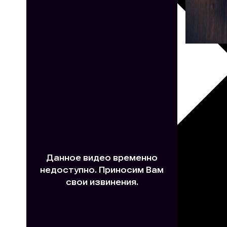
30х40
20х45
30х60
30х90
40х40
40х60
50х70
Пенокартон
Модульные
картины
ФотоПостеры
ФотоПодушки
Фотоcувениры
Значки
Коврик
для
мыши
Кружки
Новогодние
шары
Пазл
картонный
Тарелки
Магниты
Пазлы