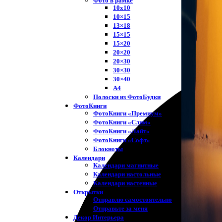
Фото в рамке
10х10
10×15
13×18
15×15
15×20
20×20
20×30
30×30
30×40
A4
Полоски из ФотоБудки
ФотоКниги
ФотоКниги «Премиум»
ФотоКниги «Слим»
ФотоКниги «Лайт»
ФотоКниги «Софт»
Блокноты
Календари
Календари магнитные
Календари настольные
Календари настенные
Открытки
Отправлю самостоятельно
Отправьте за меня
Декор Интерьера