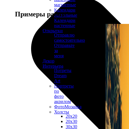
магнитные
Календари
Примеры работ
настольные
Календари
настенные
Открытки
Отправлю
самостоятельно
Отправьте
за
меня
Декор
Интерьера
Потреты
Dream
Art
Портреты
по
фото
акрилом
ФотоМозаика
Холсты
20х20
20х30
30х30