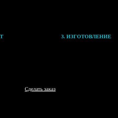
ЕТ
3. ИЗГОТОВЛЕНИЕ
подготовки заказа к печати
Оплатите заказ банковской кар
алисты могут связаться с Вами
оплаты получите подтверждение
му телефону или email для
описанием заказа. Когда отпра
я деталей.
вы получите письмо с трек-но
отслеживания.
Сделать заказ