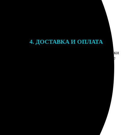
4. ДОСТАВКА И ОПЛАТА
той. После
Введите адрес и выберите способ доставки
 на email с
заказа. Если у вас есть промокод, введите
вим заказ
его в специальное поле для промокода.
мером для