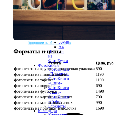
рамке
10х10
10×15
13×18
15×15
15×20
20×20
20×30
Не нашли Ваш город?
Мы доставляем по всему миру
30×30
30×40
Продолжить без города
A4
Форматы и цены
Полоски
из
ФотоБудки
Услуга
Цена, руб.
ФотоКниги
фотопечать на кружке + подарочная упаковка
890
ФотоКниги
«Премиум»
фотопечать на пивном бокале
1190
ФотоКниги
фотопечать на тарелке
1190
«Слим»
фотопечать на коврике
690
ФотоКниги
фотопечать на футболке
1490
«Лайт»
фотопечать на картонных пазлах
790
ФотоКниги
«Софт»
фотопечать на магнитных пазлах
990
Блокноты
фотопечать на подушке+наволочка
1690
Календари
Календари