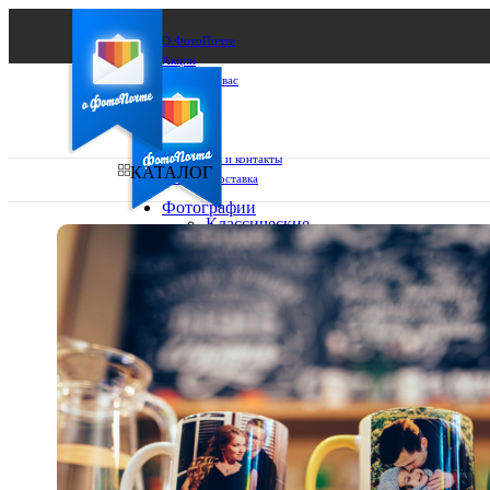
О ФотоПочте
Акции
Сделаем за вас
Бизнесу
FAQ
Франшиза
Поддержка и контакты
КАТАЛОГ
Оплата и доставка
Фотографии
Классические
фото
Ваш город:
10х10
10х15
Ваш регион доставки
13х18
15х15
Выберите из списка:
15х20
20х20
20х30
30х30
30х40
А4
Фото
в