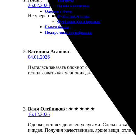
Магниты
26.02.2026
Пазлы магнитные
Одежда с Фото
Не уверен насчёт выбора бумаги для фото без рамки
Футболки детские
Футболки для взрослых
Бьюти-боксы
Подарочные сертификаты
Василина Агапова
:
04.01.2026
Пыталась заказать блокнот с обложкой из своего фо
использовать как черновик, жалко.
Валя Олейников
:
★
★
★
★
★
16.12.2025
Однако, остался доволен услугами. Сделал заказ н
и ждал. Получил качественные, яркие вещи, отличн