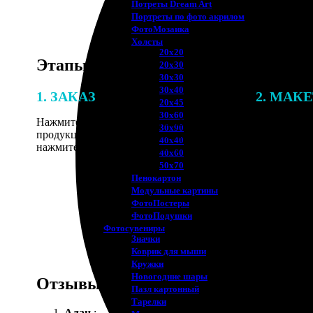
Потреты Dream Art
Портреты по фото акрилом
ФотоМозаика
Холсты
20х20
Этапы работы
20х30
30х30
30х40
1. ЗАКАЗ
2. МАК
20х45
30х60
Нажмите «Сделать заказ», выберите тип
В процессе 
30х90
продукции, загрузите фотографии,
наши специ
40х40
нажмите «Добавить в корзину».
по указанно
40х60
согласовани
50х70
Пенокартон
Модульные картины
ФотоПостеры
ФотоПодушки
Фотоcувениры
Значки
Коврик для мыши
Кружки
Новогодние шары
Отзывы
Пазл картонный
Тарелки
Алан
: