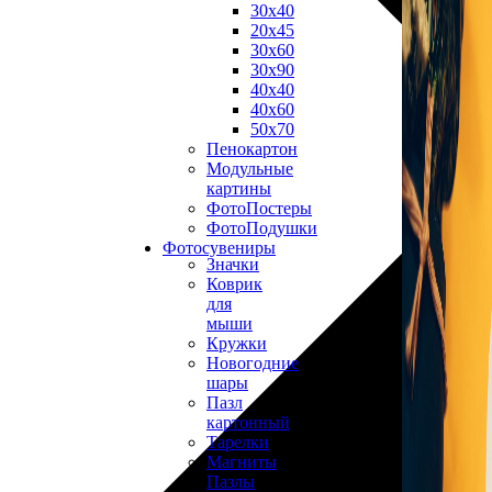
30х40
20х45
30х60
30х90
40х40
40х60
50х70
Пенокартон
Модульные
картины
ФотоПостеры
ФотоПодушки
Фотоcувениры
Значки
Коврик
для
мыши
Кружки
Новогодние
шары
Пазл
картонный
Тарелки
Магниты
Пазлы