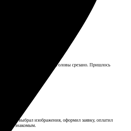
щение.
товый блокнот, где у меня полголовы срезано. Пришлось
процесс — выбрал изображения, оформил заявку, оплатил
узьям и знакомым.