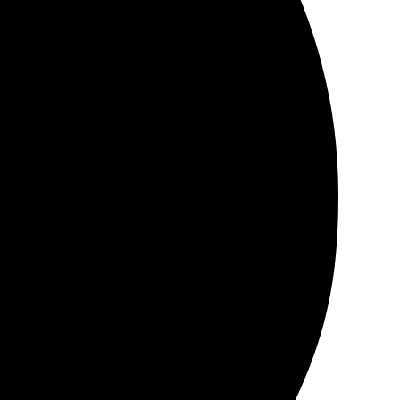
 на выходе получила отличные распечатки. Качество
еня это отличный способ сохранить воспоминания.
о понятно.
ь самые яркие моменты жизни в отличном качестве.