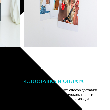
4. ДОСТАВКА И ОПЛАТА
той. После
Введите адрес и выберите способ доставки
 на email с
заказа. Если у вас есть промокод, введите
им заказ,
его в специальное поле для промокода.
мером для