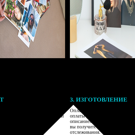
ЕТ
3. ИЗГОТОВЛЕНИЕ
подготовки заказа к печати
Оплатите заказ банковской кар
алисты могут связаться с Вами
оплаты получите подтверждение
му телефону или email для
описанием заказа. Когда отправ
я деталей.
вы получите письмо с трек-но
отслеживания.