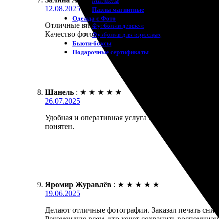
Магниты
12.08.2025
Пазлы магнитные
Одежда с Фото
Отличные впечатления от заказа печати фотографи
Футболки детские
Качество фотографий на высоте, цвета яркие и нас
Футболки для взрослых
Бьюти-боксы
Подарочные сертификаты
Шанель
:
★
★
★
★
★
26.07.2025
Удобная и оперативная услуга печати фотографий. 
понятен.
Яромир Журавлёв
:
★
★
★
★
★
19.06.2025
Делают отличные фотографии. Заказал печать снимк
Рекомендую всем, кто хочет сохранить воспоминан