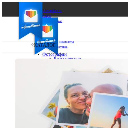
О ФотоПочте
Акции
Сделаем за вас
Бизнесу
FAQ
Франшиза
Поддержка и контакты
КАТАЛОГ
Оплата и доставка
Фотографии
Классические
фото
Ваш город:
10х10
10х15
Ваш регион доставки
13х18
15х15
Выберите из списка:
15х20
20х20
20х30
30х30
30х40
А4
Фото
в