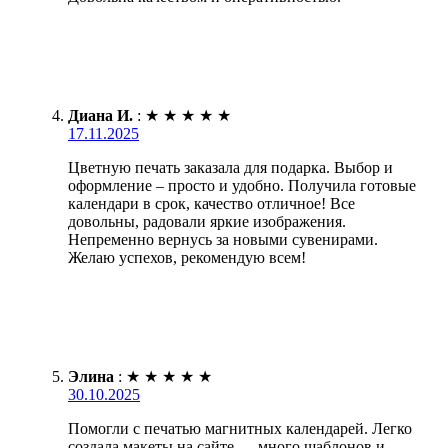
Диана И.
:
★
★
★
★
★
17.11.2025
Цветную печать заказала для подарка. Выбор и
оформление – просто и удобно. Получила готовые
календари в срок, качество отличное! Все
довольны, радовали яркие изображения.
Непременно вернусь за новыми сувенирами.
Желаю успехов, рекомендую всем!
Элина
:
★
★
★
★
★
30.10.2025
Помогли с печатью магнитных календарей. Легко
создала макеты на сайте — много шаблонов и