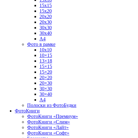
15х15
15х20
20х20
20х30
30х30
30х40
А4
Фото в рамке
10х10
10×15
13×18
15×15
15×20
20×20
20×30
30×30
30×40
A4
Полоски из ФотоБудки
ФотоКниги
ФотоКниги «Премиум»
ФотоКниги «Слим»
ФотоКниги «Лайт»
ФотоКниги «Софт»