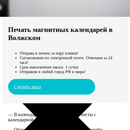
Не нашли Ваш город?
Мы доставляем по всему миру
Печать магнитных календарей в
Продолжить без города
Волжском
Отправь в печать за пару кликов!
Согласования по электронной почте. Отвечаем за 24
часа!
Срок выполнения заказа: 1 сутки
Отправим в любой город РФ и мира!
Сделать заказ
— В календаре 13 листов: обложка+листы с
календарной сеткой.
— Обложка для календаря стандартная, дизайн