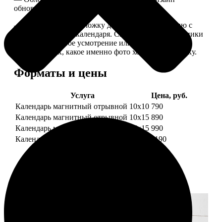
обновляем каждый год.
— В кружочек на обложку добавляем фотографию с
одной из страниц календаря. Снимок наши сотрудники
выбирают на свое усмотрение или пишите в
комментариях, какое именно фото хотите на обложку.
Форматы и цены
Услуга
Цена, руб.
Календарь магнитный отрывной 10x10
790
Календарь магнитный отрывной 10x15
890
Календарь магнитный отрывной 15x15
990
Календарь магнитный отрывной 15x20
1190
Примеры работ