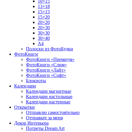
10×15
13×18
15×15
15×20
20×20
20×30
30×30
30×40
A4
Полоски из ФотоБудки
ФотоКниги
ФотоКниги «Премиум»
ФотоКниги «Слим»
ФотоКниги «Лайт»
ФотоКниги «Софт»
Блокноты
Календари
Календари магнитные
Календари настольные
Календари настенные
Открытки
Отправлю самостоятельно
Отправьте за меня
Декор Интерьера
Потреты Dream Art