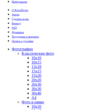
Информация
О ФотоПочте
Акции
Сделаем за вас
Бизнесу
FAQ
Франшиза
Поддержка и контакты
Оплата и доставка
Фотографии
Классические фото
10х10
10х15
13х18
15х15
15х20
20х20
20х30
30х30
30х40
А4
Фото в рамке
10х10