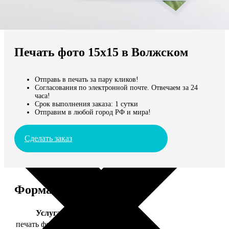
Не нашли Ваш город?
Мы доставляем по всему миру
Печать фото 15х15 в Волжском
Продолжить без города
Отправь в печать за пару кликов!
Согласования по электронной почте. Отвечаем за 24
часа!
Срок выполнения заказа: 1 сутки
Отправим в любой город РФ и мира!
Сделать заказ
Форматы и цены
Услуга
Цена, руб.
печать фото 15х15
43