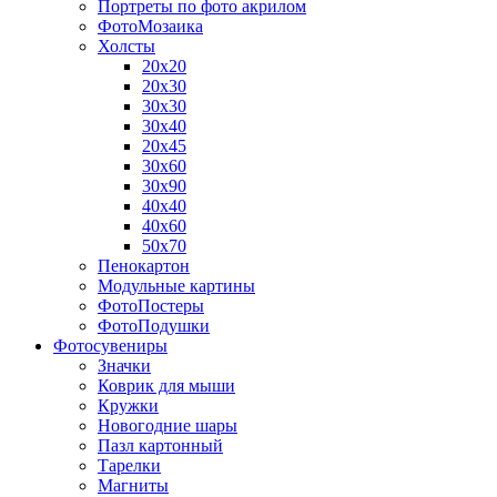
Портреты по фото акрилом
ФотоМозаика
Холсты
20х20
20х30
30х30
30х40
20х45
30х60
30х90
40х40
40х60
50х70
Пенокартон
Модульные картины
ФотоПостеры
ФотоПодушки
Фотоcувениры
Значки
Коврик для мыши
Кружки
Новогодние шары
Пазл картонный
Тарелки
Магниты