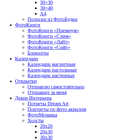
30×30
30×40
A4
Полоски из ФотоБудки
ФотоКниги
ФотоКниги «Премиум»
ФотоКниги «Слим»
ФотоКниги «Лайт»
ФотоКниги «Софт»
Блокноты
Календари
Календари магнитные
Календари настольные
Календари настенные
Открытки
Отправлю самостоятельно
Отправьте за меня
Декор Интерьера
Потреты Dream Art
Портреты по фото акрилом
ФотоМозаика
Холсты
20х20
20х30
30х30