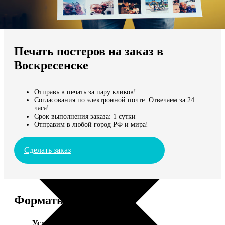
Не нашли Ваш город?
Мы доставляем по всему миру
Печать постеров на заказ в
Продолжить без города
Воскресенске
Отправь в печать за пару кликов!
Согласования по электронной почте. Отвечаем за 24
часа!
Срок выполнения заказа: 1 сутки
Отправим в любой город РФ и мира!
Сделать заказ
Форматы и цены
Услуга
Цена, руб.