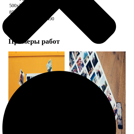
500х700 глянец
2490
850х600 глянец
3490
1200х850 глянец
5490
Примеры работ