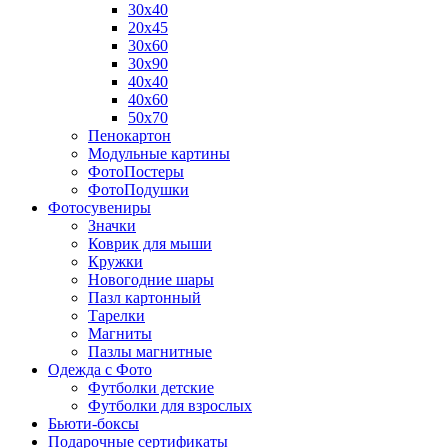
30х40
20х45
30х60
30х90
40х40
40х60
50х70
Пенокартон
Модульные картины
ФотоПостеры
ФотоПодушки
Фотоcувениры
Значки
Коврик для мыши
Кружки
Новогодние шары
Пазл картонный
Тарелки
Магниты
Пазлы магнитные
Одежда с Фото
Футболки детские
Футболки для взрослых
Бьюти-боксы
Подарочные сертификаты