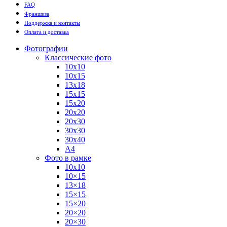
FAQ
Франшиза
Поддержка и контакты
Оплата и доставка
Фотографии
Классические фото
10х10
10х15
13х18
15х15
15х20
20х20
20х30
30х30
30х40
А4
Фото в рамке
10х10
10×15
13×18
15×15
15×20
20×20
20×30