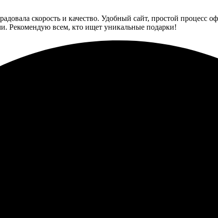
адовала скорость и качество. Удобный сайт, простой процесс о
и. Рекомендую всем, кто ищет уникальные подарки!
рики для мыши – приятно удивила доставка. Удобный интерфейс н
 новыми сюрпризами! Рекомендую друзьям!
ет таким простым. Все сделала онлайн: загрузила нужные изобр
ккуратно.