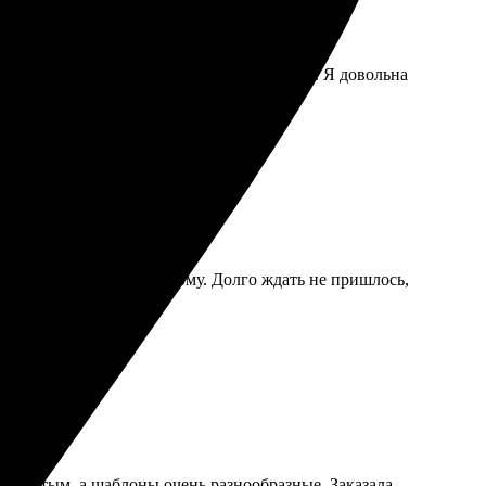
. Коврики получились отличного качества. Я довольна
а снимок, заполнила форму. Долго ждать не пришлось,
комым!
л простым, а шаблоны очень разнообразные. Заказала