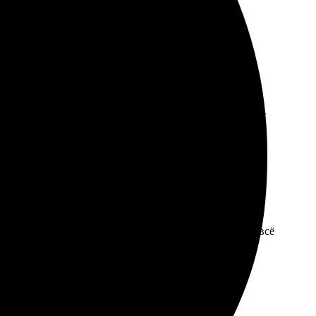
 вовремя, качество отличное. Буду заказывать еще раз.
зным, приятно удивило качество. Доставка быстрая, всё