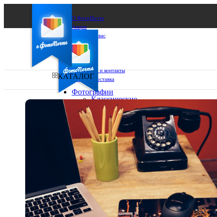
О ФотоПочте
Акции
Сделаем за вас
Бизнесу
FAQ
Франшиза
Поддержка и контакты
КАТАЛОГ
Оплата и доставка
Фотографии
Классические
фото
Ваш город:
10х10
10х15
Ваш регион доставки
13х18
15х15
Выберите из списка:
15х20
20х20
20х30
30х30
30х40
А4
Фото
в