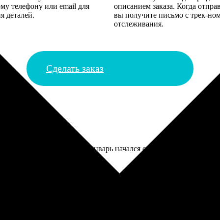
му телефону или email для
описанием заказа. Когда отпра
я деталей.
вы получите письмо с трек-но
отслеживания.
Сделать заказ
сторге. Только почему-то январь начался с четверга, видимо, я 