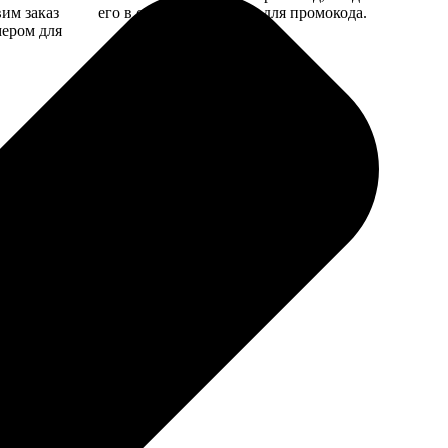
вим заказ
его в специальное поле для промокода.
мером для
сам криво шаблон составил.