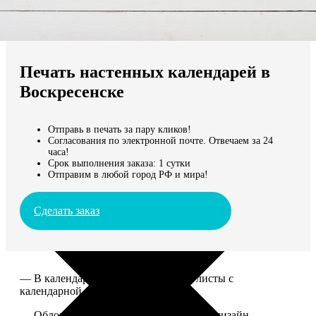
Не нашли Ваш город?
Мы доставляем по всему миру
Печать настенных календарей в
Продолжить без города
Воскресенске
Отправь в печать за пару кликов!
Согласования по электронной почте. Отвечаем за 24
часа!
Срок выполнения заказа: 1 сутки
Отправим в любой город РФ и мира!
Сделать заказ
— В календаре 13 листов: обложка+листы с
календарной сеткой.
— Обложка для календаря стандартная, дизайн