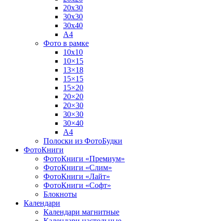
20х30
30х30
30х40
А4
Фото в рамке
10х10
10×15
13×18
15×15
15×20
20×20
20×30
30×30
30×40
A4
Полоски из ФотоБудки
ФотоКниги
ФотоКниги «Премиум»
ФотоКниги «Слим»
ФотоКниги «Лайт»
ФотоКниги «Софт»
Блокноты
Календари
Календари магнитные
Календари настольные