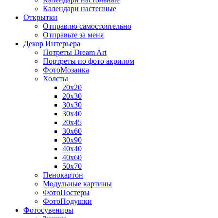
Календари настенные
Открытки
Отправлю самостоятельно
Отправьте за меня
Декор Интерьера
Потреты Dream Art
Портреты по фото акрилом
ФотоМозаика
Холсты
20х20
20х30
30х30
30х40
20х45
30х60
30х90
40х40
40х60
50х70
Пенокартон
Модульные картины
ФотоПостеры
ФотоПодушки
Фотоcувениры