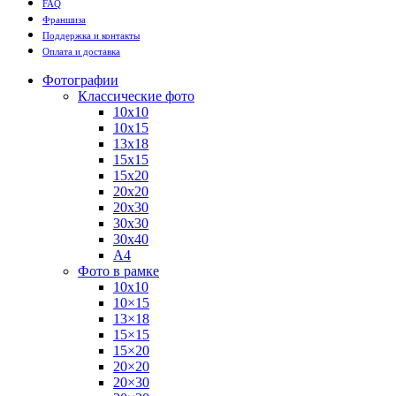
FAQ
Франшиза
Поддержка и контакты
Оплата и доставка
Фотографии
Классические фото
10х10
10х15
13х18
15х15
15х20
20х20
20х30
30х30
30х40
А4
Фото в рамке
10х10
10×15
13×18
15×15
15×20
20×20
20×30