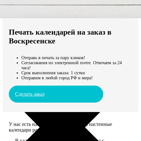
Не нашли Ваш город?
Мы доставляем по всему миру
Печать календарей на заказ в
Продолжить без города
Воскресенске
Отправь в печать за пару кликов!
Согласования по электронной почте. Отвечаем за 24
часа!
Срок выполнения заказа: 1 сутки
Отправим в любой город РФ и мира!
Сделать заказ
У нас есть настольные, магнитные и настенные
календари разных размеров.
— В календаре 13 листов: обложка+листы с