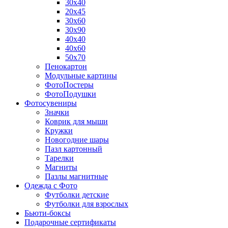
30х40
20х45
30х60
30х90
40х40
40х60
50х70
Пенокартон
Модульные картины
ФотоПостеры
ФотоПодушки
Фотоcувениры
Значки
Коврик для мыши
Кружки
Новогодние шары
Пазл картонный
Тарелки
Магниты
Пазлы магнитные
Одежда с Фото
Футболки детские
Футболки для взрослых
Бьюти-боксы
Подарочные сертификаты