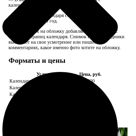
календарной сеткой.
— Обложка для календаря стандартная, дизайн
обновляем каждый год.
— В кружочек на обложку добавляем фотографию с
одной из страниц календаря. Снимок наши сотрудники
выбирают на свое усмотрение или пишите в
комментариях, какое именно фото хотите на обложку.
Форматы и цены
Услуга
Цена, руб.
Календарь настенный
от 1290
Календарь "домик"
890
Календарь магнитный отрывной
от 790
Примеры работ