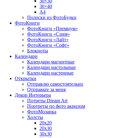
30×30
30×40
A4
Полоски из ФотоБудки
ФотоКниги
ФотоКниги «Премиум»
ФотоКниги «Слим»
ФотоКниги «Лайт»
ФотоКниги «Софт»
Блокноты
Календари
Календари магнитные
Календари настольные
Календари настенные
Открытки
Отправлю самостоятельно
Отправьте за меня
Декор Интерьера
Потреты Dream Art
Портреты по фото акрилом
ФотоМозаика
Холсты
20х20
20х30
30х30