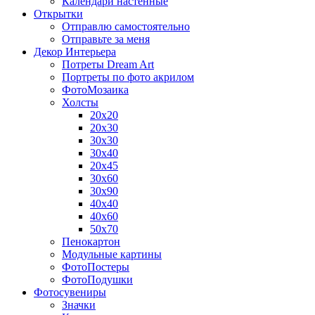
Календари настенные
Открытки
Отправлю самостоятельно
Отправьте за меня
Декор Интерьера
Потреты Dream Art
Портреты по фото акрилом
ФотоМозаика
Холсты
20х20
20х30
30х30
30х40
20х45
30х60
30х90
40х40
40х60
50х70
Пенокартон
Модульные картины
ФотоПостеры
ФотоПодушки
Фотоcувениры
Значки