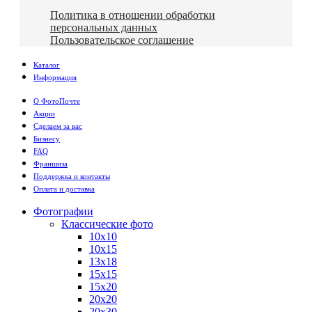
Политика в отношении обработки
персональных данных
Пользовательское соглашение
Каталог
Информация
О ФотоПочте
Акции
Сделаем за вас
Бизнесу
FAQ
Франшиза
Поддержка и контакты
Оплата и доставка
Фотографии
Классические фото
10х10
10х15
13х18
15х15
15х20
20х20
20х30