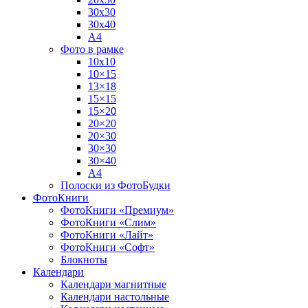
30х30
30х40
А4
Фото в рамке
10х10
10×15
13×18
15×15
15×20
20×20
20×30
30×30
30×40
A4
Полоски из ФотоБудки
ФотоКниги
ФотоКниги «Премиум»
ФотоКниги «Слим»
ФотоКниги «Лайт»
ФотоКниги «Софт»
Блокноты
Календари
Календари магнитные
Календари настольные