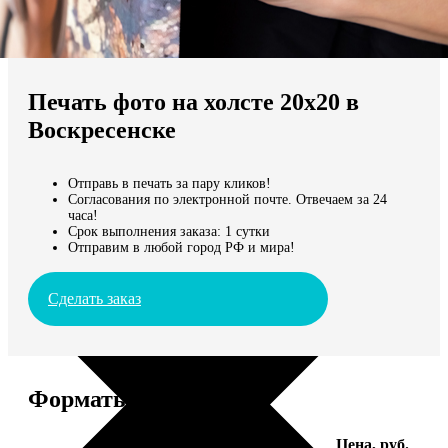
Не нашли Ваш город?
Мы доставляем по всему миру
Печать фото на холсте 20х20 в
Продолжить без города
Воскресенске
Отправь в печать за пару кликов!
Согласования по электронной почте. Отвечаем за 24
часа!
Срок выполнения заказа: 1 сутки
Отправим в любой город РФ и мира!
Сделать заказ
Форматы и цены
Услуга
Цена, руб.