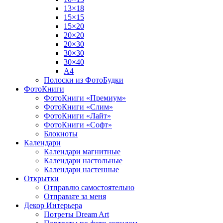
13×18
15×15
15×20
20×20
20×30
30×30
30×40
A4
Полоски из ФотоБудки
ФотоКниги
ФотоКниги «Премиум»
ФотоКниги «Слим»
ФотоКниги «Лайт»
ФотоКниги «Софт»
Блокноты
Календари
Календари магнитные
Календари настольные
Календари настенные
Открытки
Отправлю самостоятельно
Отправьте за меня
Декор Интерьера
Потреты Dream Art