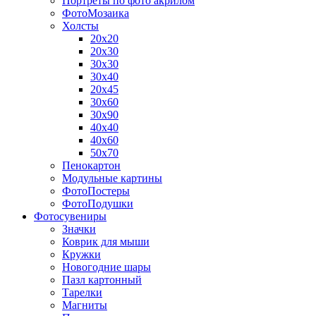
Портреты по фото акрилом
ФотоМозаика
Холсты
20х20
20х30
30х30
30х40
20х45
30х60
30х90
40х40
40х60
50х70
Пенокартон
Модульные картины
ФотоПостеры
ФотоПодушки
Фотоcувениры
Значки
Коврик для мыши
Кружки
Новогодние шары
Пазл картонный
Тарелки
Магниты