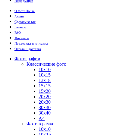
Информация
О ФотоПочте
Акции
Сделаем за вас
Бизнесу
FAQ
Франшиза
Поддержка и контакты
Оплата и доставка
Фотографии
Классические фото
10х10
10х15
13х18
15х15
15х20
20х20
20х30
30х30
30х40
А4
Фото в рамке
10х10
10×15