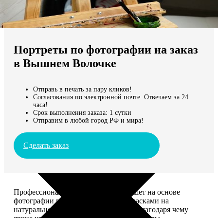
Не нашли Ваш город?
Мы доставляем по всему миру
Портреты по фотографии на заказ
Продолжить без города
в Вышнем Волочке
Отправь в печать за пару кликов!
Согласования по электронной почте. Отвечаем за 24
часа!
Срок выполнения заказа: 1 сутки
Отправим в любой город РФ и мира!
Сделать заказ
Профессиональный художник напишет на основе
фотографии портрет акриловыми красками на
натуральном холсте. Покроет лаком, благодаря чему