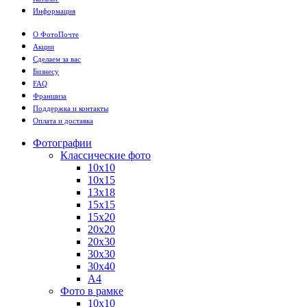
Информация
О ФотоПочте
Акции
Сделаем за вас
Бизнесу
FAQ
Франшиза
Поддержка и контакты
Оплата и доставка
Фотографии
Классические фото
10х10
10х15
13х18
15х15
15х20
20х20
20х30
30х30
30х40
А4
Фото в рамке
10х10