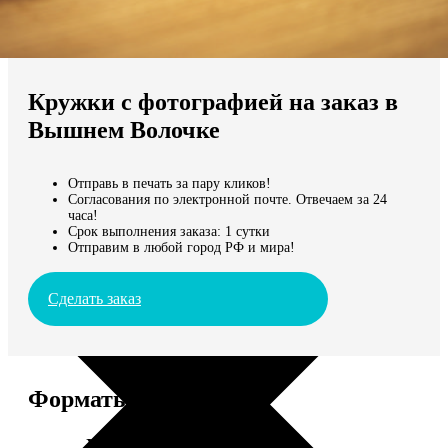
Не нашли Ваш город?
Мы доставляем по всему миру
Кружки с фотографией на заказ в
Продолжить без города
Вышнем Волочке
Отправь в печать за пару кликов!
Согласования по электронной почте. Отвечаем за 24
часа!
Срок выполнения заказа: 1 сутки
Отправим в любой город РФ и мира!
Сделать заказ
Форматы и цены
Услуга
Цена, руб.