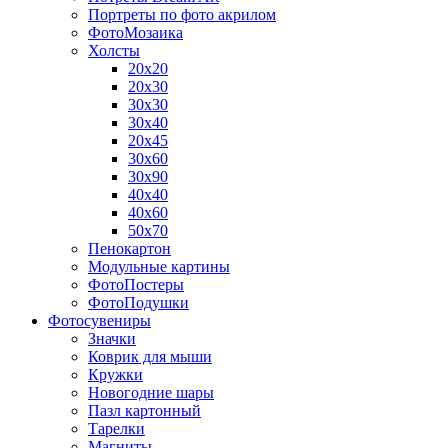
Портреты по фото акрилом
ФотоМозаика
Холсты
20х20
20х30
30х30
30х40
20х45
30х60
30х90
40х40
40х60
50х70
Пенокартон
Модульные картины
ФотоПостеры
ФотоПодушки
Фотоcувениры
Значки
Коврик для мыши
Кружки
Новогодние шары
Пазл картонный
Тарелки
Магниты