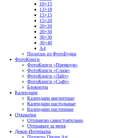
10×15
13×18
15×15
15×20
20×20
20×30
30×30
30×40
A4
Полоски из ФотоБудки
ФотоКниги
ФотоКниги «Премиум»
ФотоКниги «Слим»
ФотоКниги «Лайт»
ФотоКниги «Софт»
Блокноты
Календари
Календари магнитные
Календари настольные
Календари настенные
Открытки
Отправлю самостоятельно
Отправьте за меня
Декор Интерьера
Потреты Dream Art