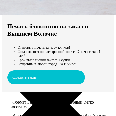
Не нашли Ваш город?
Мы доставляем по всему миру
Печать блокнотов на заказ в
Продолжить без города
Вышнем Волочке
Отправь в печать за пару кликов!
Согласования по электронной почте. Отвечаем за 24
часа!
Срок выполнения заказа: 1 сутки
Отправим в любой город РФ и мира!
Сделать заказ
— Формат 15*20. Компактный и удобный, легко
поместится в сумку или рюкзак.
— Внутри 100 страниц в клетку или в линейку (на ваш