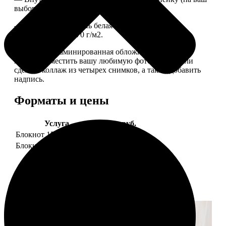
выбор), скрепленных сбоку скобой.
— Приятная на ощупь белая сатиновая бумага
плотностью 150-170 г/м2.
— Плотная ламинированная обложка. На обложке
можно разместить вашу любимую фотографию или
сделать коллаж из четырех снимков, а также добавить
надпись.
Форматы и цены
Услуга
Цена, руб.
Блокнот 15х20 клетка
990
Блокнот 15х20 линейка
990
Примеры работ