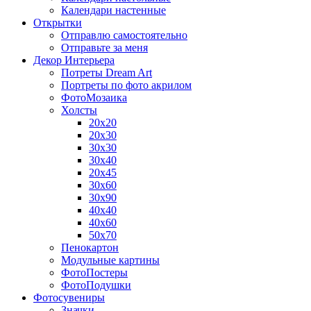
Календари настенные
Открытки
Отправлю самостоятельно
Отправьте за меня
Декор Интерьера
Потреты Dream Art
Портреты по фото акрилом
ФотоМозаика
Холсты
20х20
20х30
30х30
30х40
20х45
30х60
30х90
40х40
40х60
50х70
Пенокартон
Модульные картины
ФотоПостеры
ФотоПодушки
Фотоcувениры
Значки