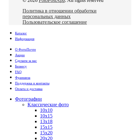
© 2026
FotoPostApp
. All rights reserved
Политика в отношении обработки
персональных данных
Пользовательское соглашение
Каталог
Информация
О ФотоПочте
Акции
Сделаем за вас
Бизнесу
FAQ
Франшиза
Поддержка и контакты
Оплата и доставка
Фотографии
Классические фото
10х10
10х15
13х18
15х15
15х20
20х20