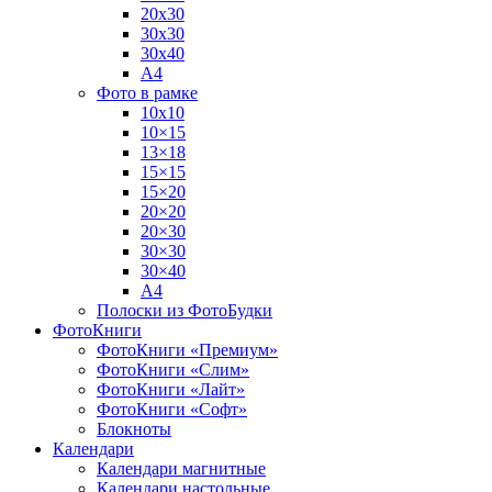
20х30
30х30
30х40
А4
Фото в рамке
10х10
10×15
13×18
15×15
15×20
20×20
20×30
30×30
30×40
A4
Полоски из ФотоБудки
ФотоКниги
ФотоКниги «Премиум»
ФотоКниги «Слим»
ФотоКниги «Лайт»
ФотоКниги «Софт»
Блокноты
Календари
Календари магнитные
Календари настольные