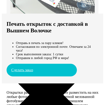
Не нашли Ваш город?
Мы доставляем по всему миру
Печать открыток с доставкой в
Продолжить без города
Вышнем Волочке
Отправь в печать за пару кликов!
Согласования по электронной почте. Отвечаем за 24
часа!
Срок выполнения заказа: 1 сутки
Отправим в любой город РФ и мира!
Сделать заказ
Открытки размером 10*15, вы можете разместить на них
любые фотографии. Печатаем на плотной мелованной
фотобумаге плотностью 300 г/м2. Мы пришлем