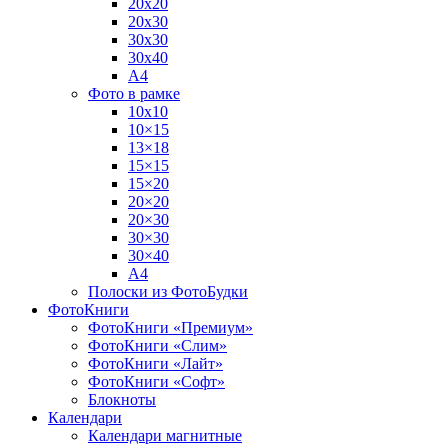
20х20
20х30
30х30
30х40
А4
Фото в рамке
10х10
10×15
13×18
15×15
15×20
20×20
20×30
30×30
30×40
A4
Полоски из ФотоБудки
ФотоКниги
ФотоКниги «Премиум»
ФотоКниги «Слим»
ФотоКниги «Лайт»
ФотоКниги «Софт»
Блокноты
Календари
Календари магнитные