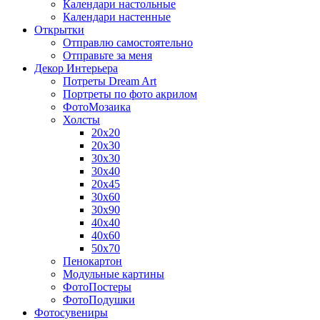
Календари настольные
Календари настенные
Открытки
Отправлю самостоятельно
Отправьте за меня
Декор Интерьера
Потреты Dream Art
Портреты по фото акрилом
ФотоМозаика
Холсты
20х20
20х30
30х30
30х40
20х45
30х60
30х90
40х40
40х60
50х70
Пенокартон
Модульные картины
ФотоПостеры
ФотоПодушки
Фотоcувениры