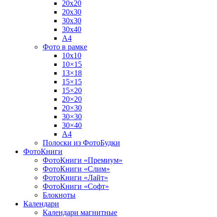
20х20
20х30
30х30
30х40
А4
Фото в рамке
10х10
10×15
13×18
15×15
15×20
20×20
20×30
30×30
30×40
A4
Полоски из ФотоБудки
ФотоКниги
ФотоКниги «Премиум»
ФотоКниги «Слим»
ФотоКниги «Лайт»
ФотоКниги «Софт»
Блокноты
Календари
Календари магнитные