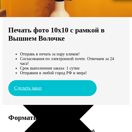
Не нашли Ваш город?
Мы доставляем по всему миру
Печать фото 10х10 с рамкой в
Продолжить без города
Вышнем Волочке
Отправь в печать за пару кликов!
Согласования по электронной почте. Отвечаем за 24
часа!
Срок выполнения заказа: 1 сутки
Отправим в любой город РФ и мира!
Сделать заказ
Форматы и цены
Услуга
Цена, руб.