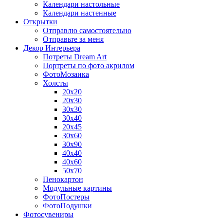
Календари настольные
Календари настенные
Открытки
Отправлю самостоятельно
Отправьте за меня
Декор Интерьера
Потреты Dream Art
Портреты по фото акрилом
ФотоМозаика
Холсты
20х20
20х30
30х30
30х40
20х45
30х60
30х90
40х40
40х60
50х70
Пенокартон
Модульные картины
ФотоПостеры
ФотоПодушки
Фотоcувениры