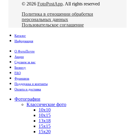
© 2026
FotoPostApp
. All rights reserved
Политика в отношении обработки
персональных данных
Пользовательское соглашение
Каталог
Информация
О ФотоПочте
Акции
Сделаем за вас
Бизнесу
FAQ
Франшиза
Поддержка и контакты
Оплата и доставка
Фотографии
Классические фото
10х10
10х15
13х18
15х15
15х20