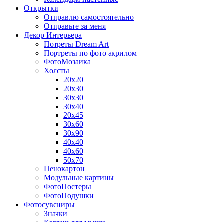
Открытки
Отправлю самостоятельно
Отправьте за меня
Декор Интерьера
Потреты Dream Art
Портреты по фото акрилом
ФотоМозаика
Холсты
20х20
20х30
30х30
30х40
20х45
30х60
30х90
40х40
40х60
50х70
Пенокартон
Модульные картины
ФотоПостеры
ФотоПодушки
Фотоcувениры
Значки