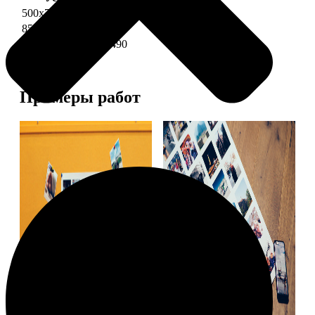
500х700 глянец
2490
850х600 глянец
3490
1200х850 глянец
5490
Примеры работ