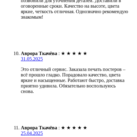
позвонили для уточнения деталей. Доставили в
оговоренные сроки. Качество на высоте, цвета
яркие, четкость отличная. Однозначно рекомендую
знакомым!
Аврора Ткачёва
:
★
★
★
★
★
31.05.2025
Это отличный сервис. Заказала печать постеров –
всё прошло гладко. Порадовало качество, цвета
яркие и насыщенные. Работают быстро, доставка
приятно удивила. Обязательно воспользуюсь
снова.
Аврора Ткачёва
:
★
★
★
★
★
25.04.2025