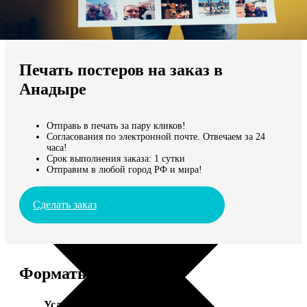
Не нашли Ваш город?
Мы доставляем по всему миру
Печать постеров на заказ в
Продолжить без города
Анадыре
Отправь в печать за пару кликов!
Согласования по электронной почте. Отвечаем за 24
часа!
Срок выполнения заказа: 1 сутки
Отправим в любой город РФ и мира!
Сделать заказ
Форматы и цены
Услуга
Цена, руб.