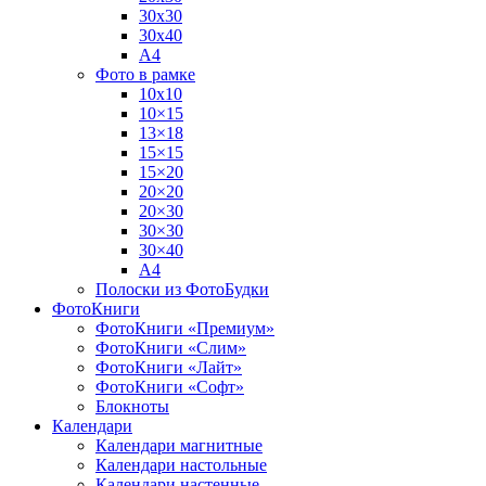
30х30
30х40
А4
Фото в рамке
10х10
10×15
13×18
15×15
15×20
20×20
20×30
30×30
30×40
A4
Полоски из ФотоБудки
ФотоКниги
ФотоКниги «Премиум»
ФотоКниги «Слим»
ФотоКниги «Лайт»
ФотоКниги «Софт»
Блокноты
Календари
Календари магнитные
Календари настольные
Календари настенные