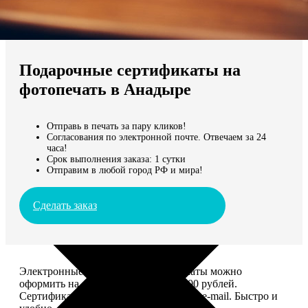
Не нашли Ваш город?
Мы доставляем по всему миру
Подарочные сертификаты на
Продолжить без города
фотопечать в Анадыре
Отправь в печать за пару кликов!
Согласования по электронной почте. Отвечаем за 24
часа!
Срок выполнения заказа: 1 сутки
Отправим в любой город РФ и мира!
Сделать заказ
Электронные подарочные сертификаты можно
оформить на сумму от 1 000 до 25 000 рублей.
Сертификат вы сможете отправить по e-mail. Быстро и