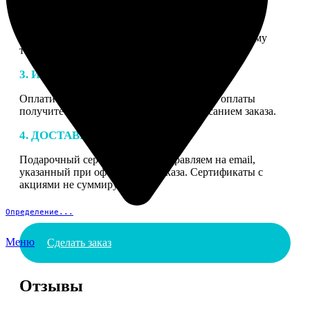
2. МАКЕТ
В процессе подготовки заказа к печати наши
специалисты могут связаться с Вами по указанному
телефону или email для согласования деталей.
3. ИЗГОТОВЛЕНИЕ
Оплатите заказ банковской картой. После оплаты
получите подтверждение на email с описанием заказа.
4. ДОСТАВКА И ОПЛАТА
Подарочный сертификат мы отправляем на email,
указанный при оформлении заказа. Сертификаты с
акциями не суммируются.
Определение...
Меню
Сделать заказ
Отзывы