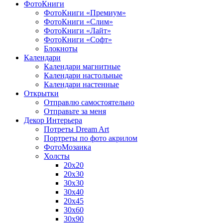
ФотоКниги
ФотоКниги «Премиум»
ФотоКниги «Слим»
ФотоКниги «Лайт»
ФотоКниги «Софт»
Блокноты
Календари
Календари магнитные
Календари настольные
Календари настенные
Открытки
Отправлю самостоятельно
Отправьте за меня
Декор Интерьера
Потреты Dream Art
Портреты по фото акрилом
ФотоМозаика
Холсты
20х20
20х30
30х30
30х40
20х45
30х60
30х90