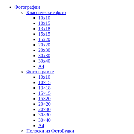
Фотографии
Классические фото
10х10
10х15
13х18
15х15
15х20
20х20
20х30
30х30
30х40
А4
Фото в рамке
10х10
10×15
13×18
15×15
15×20
20×20
20×30
30×30
30×40
A4
Полоски из ФотоБудки