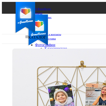
О ФотоПочте
Акции
Сделаем за вас
Бизнесу
FAQ
Франшиза
Поддержка и контакты
КАТАЛОГ
Оплата и доставка
Фотографии
Классические
фото
Ваш город:
10х10
10х15
Ваш регион доставки
13х18
15х15
Выберите из списка:
15х20
20х20
20х30
30х30
30х40
А4
Фото
в