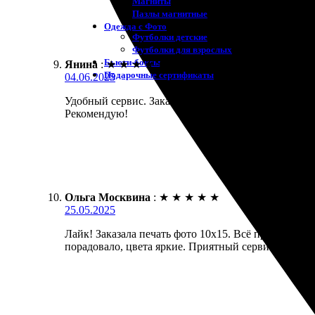
Магниты
Пазлы магнитные
Одежда с Фото
Футболки детские
Футболки для взрослых
Бьюти-боксы
Янина
:
★
★
★
★
★
Подарочные сертификаты
04.06.2025
Удобный сервис. Заказала печать фото 10х15. Легк
Рекомендую!
Ольга Москвина
:
★
★
★
★
★
25.05.2025
Лайк! Заказала печать фото 10х15. Всё прошло быс
порадовало, цвета яркие. Приятный сервис, всегда