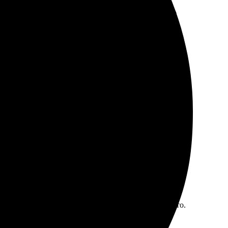
узил изображения, выбрал количество и ушло всего
нь доволен итогом и рекомендую своим друзьям.
Результат порадовал — четкие цвета и отличное
та яркие. Заказ оформила на сайте, это было просто.
если хотите сохранить важные моменты в жизни.