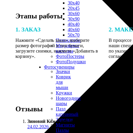
30х40
20х45
30х60
Этапы работы
30х90
40х40
1. ЗАКАЗ
2. МАК
40х60
50х70
Нажмите «Сделать заказ», выберите
В процессе 
Пенокартон
размер фотографий и тип бумаги,
наши специ
Модульные
загрузите снимки, нажмите «Добавить в
по указанно
картины
корзину».
согласовани
ФотоПостеры
ФотоПодушки
Фотоcувениры
Значки
Коврик
для
мыши
Кружки
Новогодние
шары
Отзывы
Пазл
картонный
Тарелки
Зиновий Кожевников
:
Магниты
24.02.2026
Пазлы