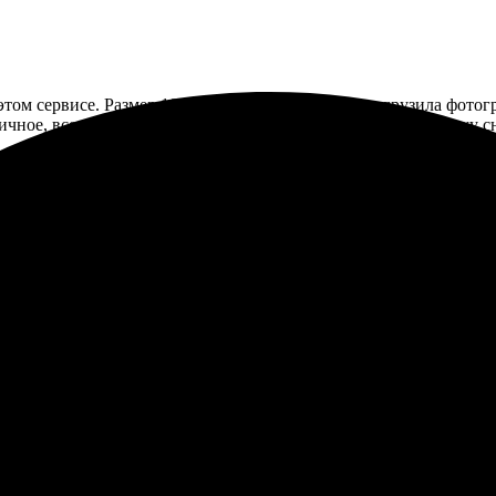
том сервисе. Размер 10х15, все очень просто — загрузила фотог
чное, все как на экране. В следующий раз непременно закажу с
нтуитивно понятный интерфейс, быстро выбираешь нужные фотогр