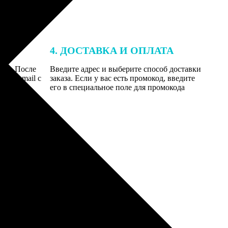
4. ДОСТАВКА И ОПЛАТА
той. После
Введите адрес и выберите способ доставки
 на email с
заказа. Если у вас есть промокод, введите
вим заказ
его в специальное поле для промокода
мером для