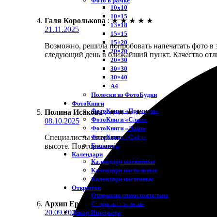
Фото в рамке
10х10
10×15
Галя Королькова
:
★
★
★
★
★
13×18
21.11.2025
15×15
15×20
Возможно, решила попробовать напечатать фото в э
20×20
следующий день в ближайший пункт. Качество отли
20×30
30×30
30×40
A4
Полоски из ФотоБудки
ФотоКниги
ФотоКниги «Премиум»
Полина Исакова
:
★
★
★
★
★
ФотоКниги «Слим»
08.10.2025
ФотоКниги «Лайт»
ФотоКниги «Софт»
Специалисты оперативно обработали мой заказ. И
Блокноты
высоте. Повторю ещё не раз!
Календари
Календари магнитные
Календари настольные
Календари настенные
Открытки
Отправлю самостоятельно
Архип Ермолов
:
★
★
★
★
★
Отправьте за меня
20.09.2025
Декор Интерьера