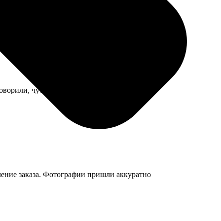
ковое, но для коридора пойдет.
оворили, чуть не опоздали к событию.
рмление заказа. Фотографии пришли аккуратно