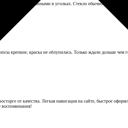
ли хорошо упакованными в уголках. Стекло обычное, не антибли
ипсы крепкие, краска не облупилась. Только ждали дольше чем г
 восторге от качества. Легкая навигация на сайте, быстрое офо
е воспоминания!