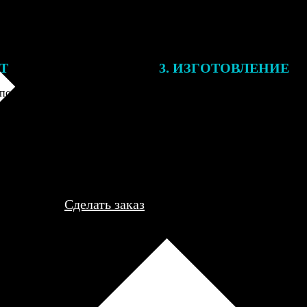
ЕТ
3. ИЗГОТОВЛЕНИЕ
подготовки заказа к печати
Оплатите заказ банковской кар
алисты могут связаться с Вами
оплаты получите подтверждение
му телефону или email для
описанием заказа. Когда отпра
я деталей.
вы получите письмо с трек-но
отслеживания.
Сделать заказ