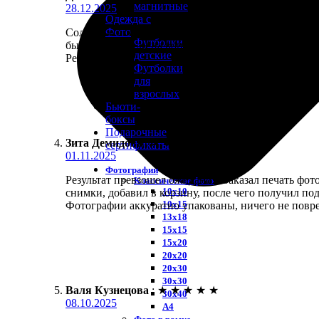
магнитные
28.12.2025
Одежда с
Фото
Солидное впечатление от работы этой компании. За
Футболки
быстро ответили на вопросы. Доставили раньше об
детские
Рекомендую!
Футболки
для
взрослых
Бьюти-
боксы
Подарочные
Зита Демидова
:
★
★
★
★
★
сертификаты
01.11.2025
Фотографии
Результат превзошел ожидания. Заказал печать ф
Классические фото
10х10
снимки, добавил в корзину, после чего получил по
10х15
Фотографии аккуратно упакованы, ничего не повре
13х18
15х15
15х20
20х20
20х30
30х30
Валя Кузнецова
:
★
★
★
★
★
30х40
08.10.2025
А4