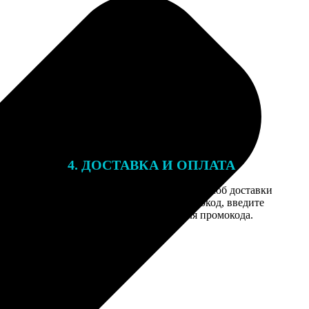
4. ДОСТАВКА И ОПЛАТА
той. После
Введите адрес и выберите способ доставки
 на email с
заказа. Если у вас есть промокод, введите
вим заказ
его в специальное поле для промокода.
мером для