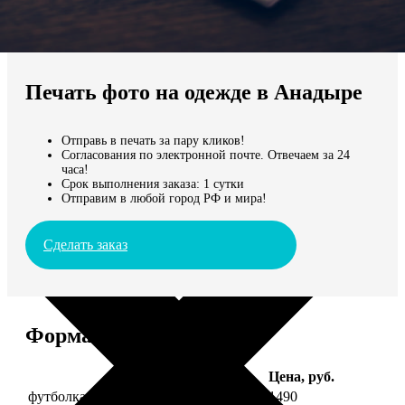
Не нашли Ваш город?
Мы доставляем по всему миру
Печать фото на одежде в Анадыре
Продолжить без города
Отправь в печать за пару кликов!
Согласования по электронной почте. Отвечаем за 24
часа!
Срок выполнения заказа: 1 сутки
Отправим в любой город РФ и мира!
Сделать заказ
Форматы и цены
Услуга
Цена, руб.
футболка детская с фото рост 118 см
1490