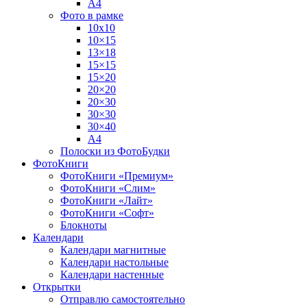
А4
Фото в рамке
10х10
10×15
13×18
15×15
15×20
20×20
20×30
30×30
30×40
A4
Полоски из ФотоБудки
ФотоКниги
ФотоКниги «Премиум»
ФотоКниги «Слим»
ФотоКниги «Лайт»
ФотоКниги «Софт»
Блокноты
Календари
Календари магнитные
Календари настольные
Календари настенные
Открытки
Отправлю самостоятельно