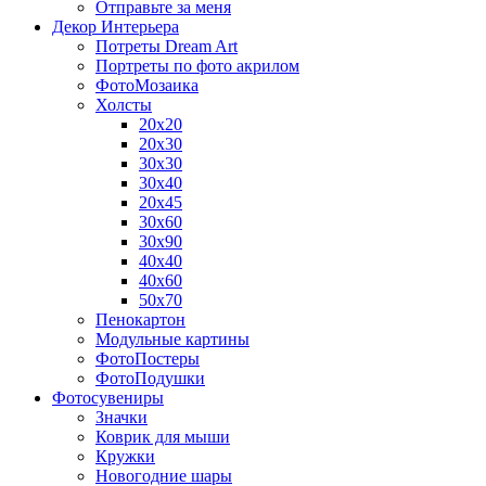
Отправьте за меня
Декор Интерьера
Потреты Dream Art
Портреты по фото акрилом
ФотоМозаика
Холсты
20х20
20х30
30х30
30х40
20х45
30х60
30х90
40х40
40х60
50х70
Пенокартон
Модульные картины
ФотоПостеры
ФотоПодушки
Фотоcувениры
Значки
Коврик для мыши
Кружки
Новогодние шары