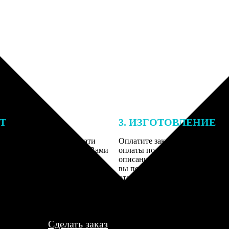
ЕТ
3. ИЗГОТОВЛЕНИЕ
подготовки заказа к печати
Оплатите заказ банковской кар
алисты могут связаться с Вами
оплаты получите подтверждение
му телефону или email для
описанием заказа. Когда отпра
я деталей.
вы получите письмо с трек-но
отслеживания.
Сделать заказ