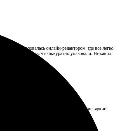
ейший. Пользовалась онлайн-редактором, где все легко
срока. Понравилось, что аккуратно упаковали. Никаких
ъяснили. Пазлы пришли вовремя, детали четкие, яркие!