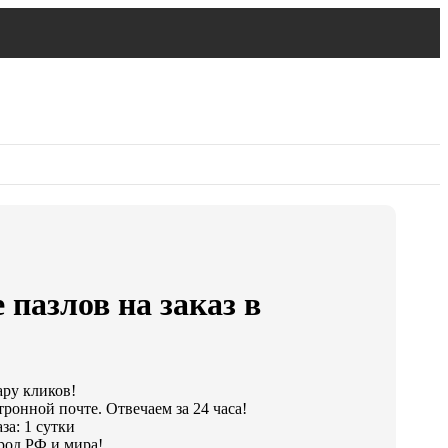
 пазлов на заказ в
ару кликов!
ронной почте. Отвечаем за 24 часа!
за: 1 сутки
род РФ и мира!