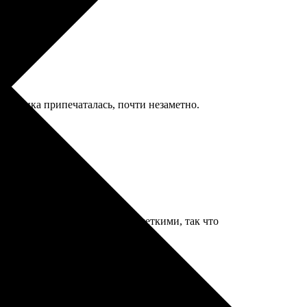
я пылинка припечаталась, почти незаметно.
лава богу, были идеальными, четкими, так что