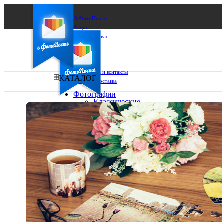
О ФотоПочте
Акции
Сделаем за вас
Бизнесу
FAQ
Франшиза
Поддержка и контакты
КАТАЛОГ
Оплата и доставка
Фотографии
Классические
фото
Ваш город:
10х10
10х15
Ваш регион доставки
13х18
15х15
Выберите из списка:
15х20
20х20
20х30
30х30
30х40
А4
Фото
в