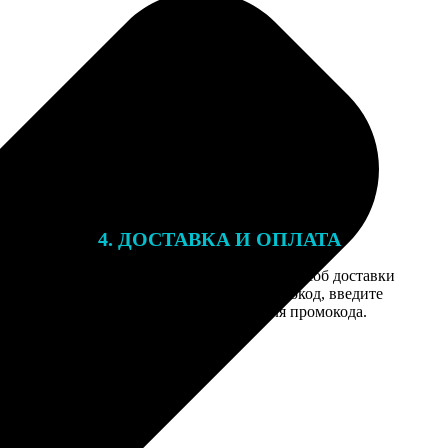
4. ДОСТАВКА И ОПЛАТА
той. После
Введите адрес и выберите способ доставки
 на email с
заказа. Если у вас есть промокод, введите
вим заказ
его в специальное поле для промокода.
мером для