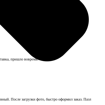
бята оперативно сработали, и результат превзошел
ставка, пришло вовремя!
ивный. После загрузки фото, быстро оформил заказ. Пазл