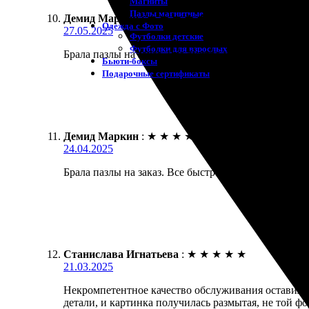
Магниты
Пазлы магнитные
Демид Маркин
:
★
★
★
★
★
Одежда с Фото
27.05.2025
Футболки детские
Футболки для взрослых
Брала пазлы на заказ. Все быстро и просто. Заказала
Бьюти-боксы
Подарочные сертификаты
Демид Маркин
:
★
★
★
★
★
24.04.2025
Брала пазлы на заказ. Все быстро и просто. Качест
Станислава Игнатьева
:
★
★
★
★
★
21.03.2025
Некромпетентное качество обслуживания оставило 
детали, и картинка получилась размытая, не той ф