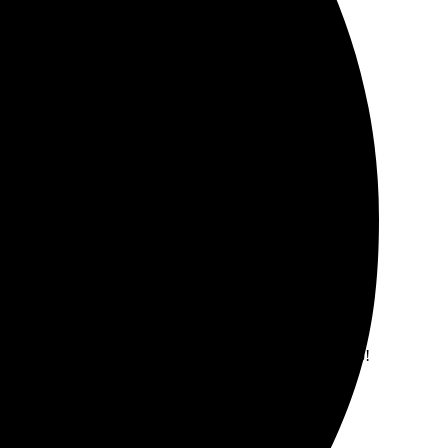
е предложили несколько вариантов. Затем оперативно
Супер быстрая обработка, быстро получили готовый
 Если ищете куда обратиться, однозначно рекомендую!