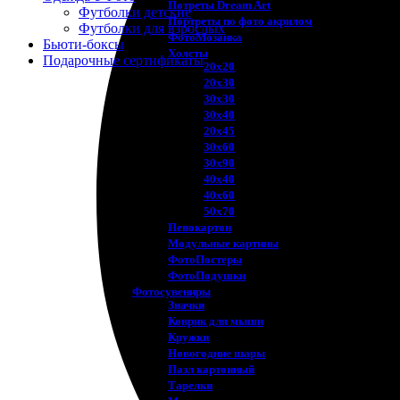
Потреты Dream Art
Футболки детские
Портреты по фото акрилом
Футболки для взрослых
ФотоМозаика
Бьюти-боксы
Холсты
Подарочные сертификаты
20х20
20х30
30х30
30х40
20х45
30х60
30х90
40х40
40х60
50х70
Пенокартон
Модульные картины
ФотоПостеры
ФотоПодушки
Фотоcувениры
Значки
Коврик для мыши
Кружки
Новогодние шары
Пазл картонный
Тарелки