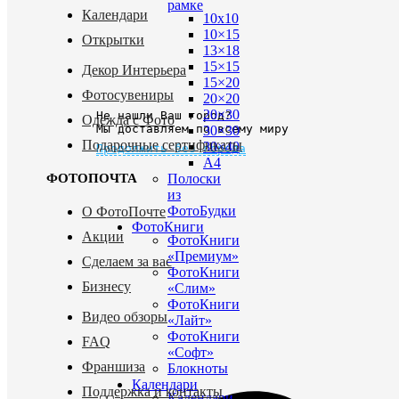
рамке
Календари
10х10
10×15
Открытки
13×18
15×15
Декор Интерьера
15×20
Фотосувениры
20×20
20×30
Не нашли Ваш город?
Одежда с Фото
Мы доставляем по всему миру
30×30
Подарочные сертификаты
30×40
Продолжить без города
A4
Полоски
ФОТОПОЧТА
из
ФотоБудки
О ФотоПочте
ФотоКниги
Акции
ФотоКниги
«Премиум»
Сделаем за вас
ФотоКниги
Бизнесу
«Слим»
ФотоКниги
Видео обзоры
«Лайт»
ФотоКниги
FAQ
«Софт»
Франшиза
Блокноты
Календари
Поддержка и контакты
Календари