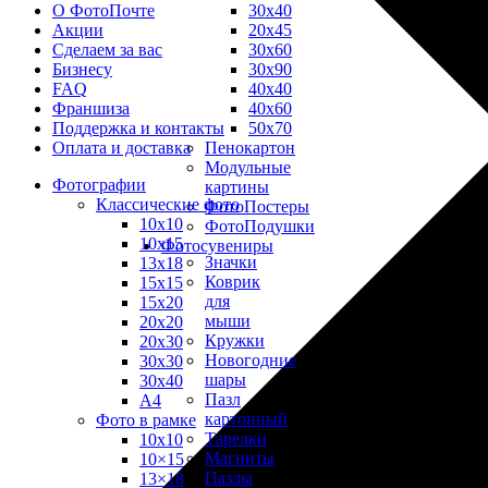
30х40
О ФотоПочте
20х45
Акции
30х60
Сделаем за вас
30х90
Бизнесу
40х40
FAQ
40х60
Франшиза
50х70
Поддержка и контакты
Пенокартон
Оплата и доставка
Модульные
Фотографии
картины
Классические фото
ФотоПостеры
10х10
ФотоПодушки
10х15
Фотоcувениры
Значки
13х18
Коврик
15х15
для
15х20
мыши
20х20
Кружки
20х30
Новогодние
30х30
шары
30х40
Пазл
А4
картонный
Фото в рамке
Тарелки
10х10
Магниты
10×15
Пазлы
13×18