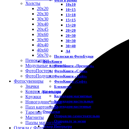
Фото в рамке
Холсты
10х10
20х20
10×15
20х30
13×18
30х30
15×15
30х40
15×20
20х45
20×20
30х60
20×30
30х90
30×30
40х40
30×40
40х60
A4
50х70
Полоски из ФотоБудки
Пенокартон
ФотоКниги
Модульные картины
ФотоКниги «Премиум»
ФотоПостеры
ФотоКниги «Слим»
ФотоПодушки
ФотоКниги «Лайт»
Фотоcувениры
ФотоКниги «Софт»
Значки
Блокноты
Коврик для мыши
Календари
Календари магнитные
Кружки
Календари настольные
Новогодние шары
Календари настенные
Пазл картонный
Открытки
Тарелки
Отправлю самостоятельно
Магниты
Отправьте за меня
Пазлы магнитные
Декор Интерьера
Одежда с Фото