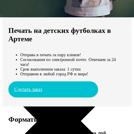
Не нашли Ваш город?
Мы доставляем по всему миру
Печать на детских футболках в
Продолжить без города
Артеме
Отправь в печать за пару кликов!
Согласования по электронной почте. Отвечаем за 24
часа!
Срок выполнения заказа: 1 сутки
Отправим в любой город РФ и мира!
Сделать заказ
Форматы и цены
Услуга
Цена, руб.