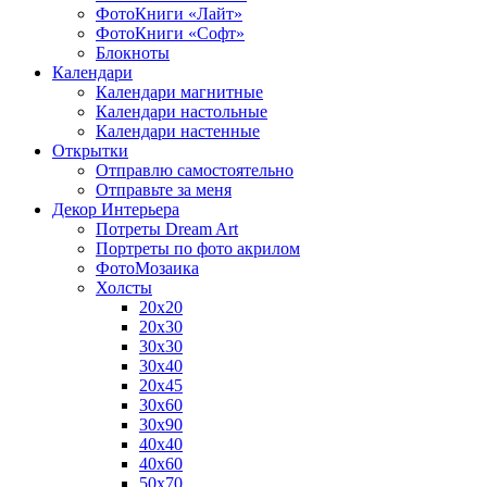
ФотоКниги «Лайт»
ФотоКниги «Софт»
Блокноты
Календари
Календари магнитные
Календари настольные
Календари настенные
Открытки
Отправлю самостоятельно
Отправьте за меня
Декор Интерьера
Потреты Dream Art
Портреты по фото акрилом
ФотоМозаика
Холсты
20х20
20х30
30х30
30х40
20х45
30х60
30х90
40х40
40х60
50х70