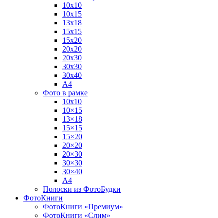
10х10
10х15
13х18
15х15
15х20
20х20
20х30
30х30
30х40
А4
Фото в рамке
10х10
10×15
13×18
15×15
15×20
20×20
20×30
30×30
30×40
A4
Полоски из ФотоБудки
ФотоКниги
ФотоКниги «Премиум»
ФотоКниги «Слим»