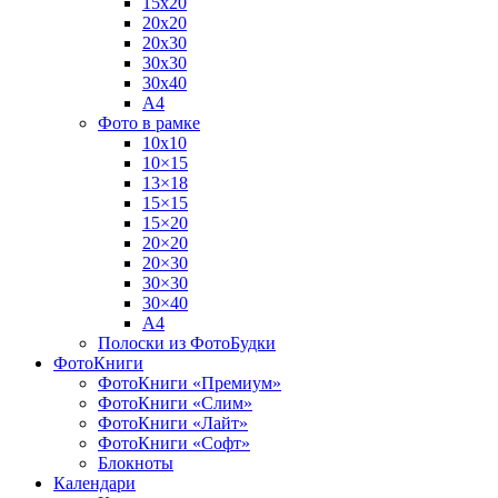
15х20
20х20
20х30
30х30
30х40
А4
Фото в рамке
10х10
10×15
13×18
15×15
15×20
20×20
20×30
30×30
30×40
A4
Полоски из ФотоБудки
ФотоКниги
ФотоКниги «Премиум»
ФотоКниги «Слим»
ФотоКниги «Лайт»
ФотоКниги «Софт»
Блокноты
Календари