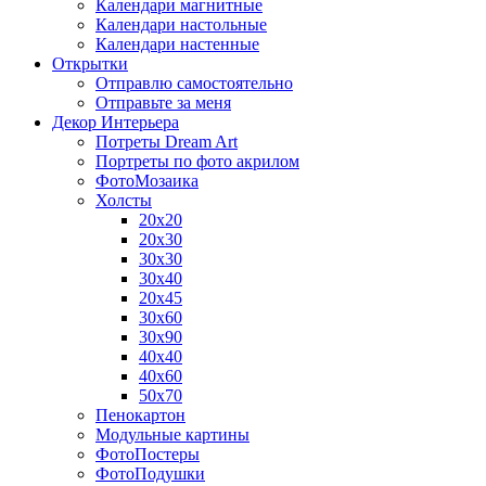
Календари магнитные
Календари настольные
Календари настенные
Открытки
Отправлю самостоятельно
Отправьте за меня
Декор Интерьера
Потреты Dream Art
Портреты по фото акрилом
ФотоМозаика
Холсты
20х20
20х30
30х30
30х40
20х45
30х60
30х90
40х40
40х60
50х70
Пенокартон
Модульные картины
ФотоПостеры
ФотоПодушки