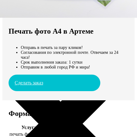
Не нашли Ваш город?
Мы доставляем по всему миру
Печать фото А4 в Артеме
Продолжить без города
Отправь в печать за пару кликов!
Согласования по электронной почте. Отвечаем за 24
часа!
Срок выполнения заказа: 1 сутки
Отправим в любой город РФ и мира!
Сделать заказ
Форматы и цены
Услуга
Цена, руб.
печать фото 20х30
129