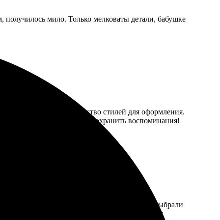
м, получилось мило. Только мелковаты детали, бабушке
нравилось, что есть множество стилей для оформления.
Рекомендую всем, кто хочет сохранить воспоминания!
лся простым и удобным. Прислала свои фото, выбрали
ашением интерьера. Рекомендую всем, кто ценит