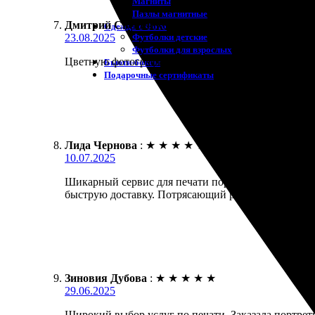
Магниты
Пазлы магнитные
Дмитрий Свешников
:
★
★
★
★
★
Одежда с Фото
Футболки детские
23.08.2025
Футболки для взрослых
Цветную фотографию распечатали быстро и качестве
Бьюти-боксы
Подарочные сертификаты
Лида Чернова
:
★
★
★
★
★
10.07.2025
Шикарный сервис для печати портретов! Заказала н
быструю доставку. Потрясающий результат, всем р
Зиновия Дубова
:
★
★
★
★
★
29.06.2025
Широкий выбор услуг по печати. Заказала портрет