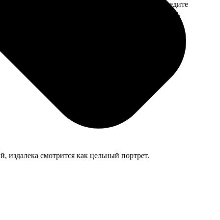
 на email с
заказа. Если у вас есть промокод, введите
вим заказ
его в специальное поле для промокода.
мером для
й, издалека смотрится как цельный портрет.