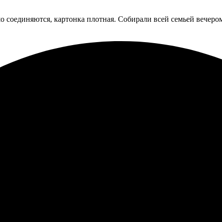
шо соединяются, картонка плотная. Собирали всей семьей вечеро
 гладко, без задержек. Выбор был прост, интерфейс удобный. По
иятно удивила упаковка – всё пришло в целости и сохранности. 
треты по фотографии и не ошиблась. Процесс оформления оказа
вили качеством и детализацией. Портреты стали настоящим укр