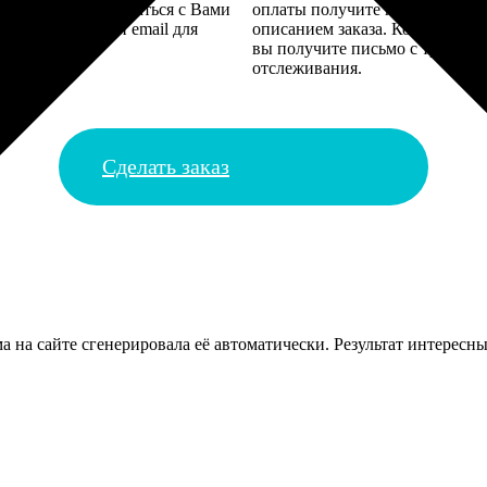
алисты могут связаться с Вами
оплаты получите подтверждение
му телефону или email для
описанием заказа. Когда отпра
я деталей.
вы получите письмо с трек-но
отслеживания.
Сделать заказ
а на сайте сгенерировала её автоматически. Результат интересны