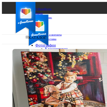
О ФотоПочте
Акции
Сделаем за вас
Бизнесу
FAQ
Франшиза
Поддержка и контакты
КАТАЛОГ
Оплата и доставка
Фотографии
Классические
фото
Ваш город:
10х10
10х15
Ваш регион доставки
13х18
15х15
Выберите из списка:
15х20
20х20
20х30
30х30
30х40
А4
Фото
в