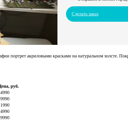
Сделать заказ
ии портрет акриловыми красками на натуральном холсте. Покрое
Цена, руб.
14990
19990
21990
24990
29990