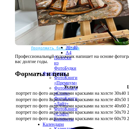
рамке
10х10
10×15
13×18
15×15
15×20
20×20
20×30
Не нашли Ваш город?
Мы доставляем по всему миру
30×30
30×40
Продолжить без города
A4
Профессиональный художник напишет на основе фотограф
Полоски
вас долгие годы.
из
ФотоБудки
Форматы и цены
ФотоКниги
ФотоКниги
«Премиум»
Услуга
ФотоКниги
портрет по фото акриловыми красками на холсте 30х40
«Слим»
ФотоКниги
портрет по фото акриловыми красками на холсте 40х50
«Лайт»
портрет по фото акриловыми красками на холсте 40х60
ФотоКниги
портрет по фото акриловыми красками на холсте 50х70
«Софт»
портрет по фото акриловыми красками на холсте 60х70
Блокноты
Календари
Календари