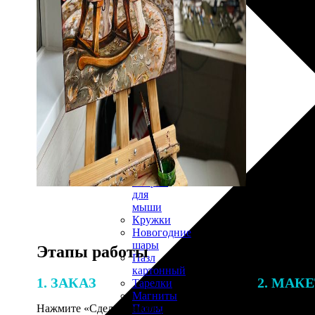
30х40
20х45
30х60
30х90
40х40
40х60
50х70
Пенокартон
Модульные
картины
ФотоПостеры
ФотоПодушки
Фотоcувениры
Значки
Коврик
для
мыши
Кружки
Новогодние
шары
Этапы работы
Пазл
картонный
1. ЗАКАЗ
2. МАК
Тарелки
Магниты
Пазлы
Нажмите «Сделать заказ», выберите
В процессе 