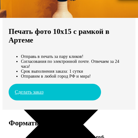
Не нашли Ваш город?
Мы доставляем по всему миру
Печать фото 10х15 с рамкой в
Продолжить без города
Артеме
Отправь в печать за пару кликов!
Согласования по электронной почте. Отвечаем за 24
часа!
Срок выполнения заказа: 1 сутки
Отправим в любой город РФ и мира!
Сделать заказ
Форматы и цены
Услуга
Цена, руб.