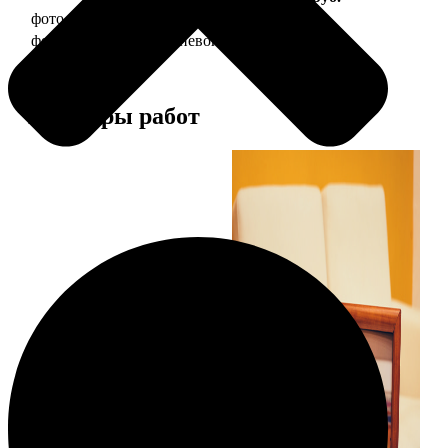
фото 10х15 в деревянной рамке
340
фото 10х15 в алюминиевой рамке
1490
Примеры работ