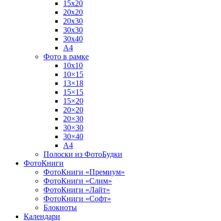
15х20
20х20
20х30
30х30
30х40
А4
Фото в рамке
10х10
10×15
13×18
15×15
15×20
20×20
20×30
30×30
30×40
A4
Полоски из ФотоБудки
ФотоКниги
ФотоКниги «Премиум»
ФотоКниги «Слим»
ФотоКниги «Лайт»
ФотоКниги «Софт»
Блокноты
Календари