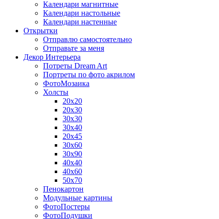
Календари магнитные
Календари настольные
Календари настенные
Открытки
Отправлю самостоятельно
Отправьте за меня
Декор Интерьера
Потреты Dream Art
Портреты по фото акрилом
ФотоМозаика
Холсты
20х20
20х30
30х30
30х40
20х45
30х60
30х90
40х40
40х60
50х70
Пенокартон
Модульные картины
ФотоПостеры
ФотоПодушки