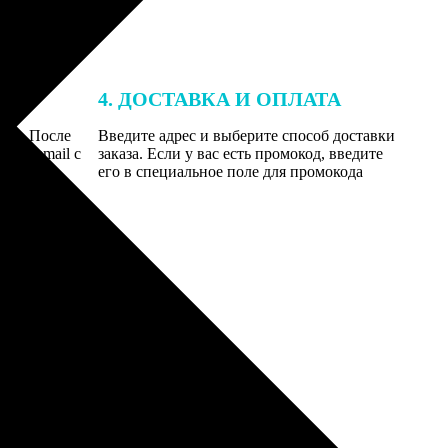
4. ДОСТАВКА И ОПЛАТА
той. После
Введите адрес и выберите способ доставки
 на email с
заказа. Если у вас есть промокод, введите
вим заказ
его в специальное поле для промокода
мером для