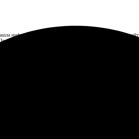
Нашла информацию в интернете, и сразу привлекло удобство сайта
. Получила готовые фото на следующий день, и качество меня пор
трая доставка. Обязательно вернусь за сувенирами и другим! Р
ез сайт, все просто и удобно. Получил качественные снимки в с