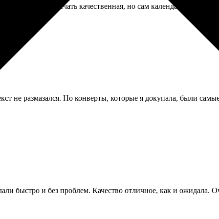
гнит крепкий, печать качественная, но сам календарь на текущий
т не размазался. Но конверты, которые я докупала, были самые
лали быстро и без проблем. Качество отличное, как и ожидала. 