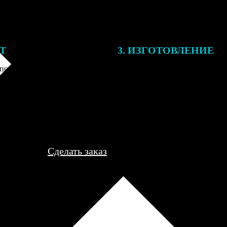
ЕТ
3. ИЗГОТОВЛЕНИЕ
подготовки заказа к печати
Оплатите заказ банковской кар
алисты могут связаться с Вами
оплаты получите подтверждение
му телефону или email для
описанием заказа. Когда отпра
я деталей.
вы получите письмо с трек-но
отслеживания.
Сделать заказ