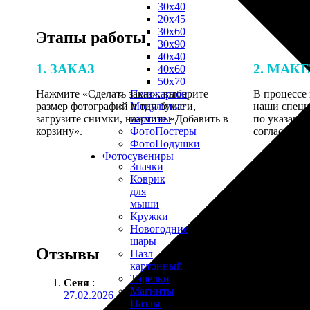
30х40
20х45
30х60
Этапы работы
30х90
40х40
1. ЗАКАЗ
2. МАК
40х60
50х70
Нажмите «Сделать заказ», выберите
В процессе 
Пенокартон
размер фотографий и тип бумаги,
наши специ
Модульные
загрузите снимки, нажмите «Добавить в
по указанно
картины
корзину».
согласовани
ФотоПостеры
ФотоПодушки
Фотоcувениры
Значки
Коврик
для
мыши
Кружки
Новогодние
шары
Отзывы
Пазл
картонный
Тарелки
Сеня
:
Магниты
27.02.2026
Пазлы