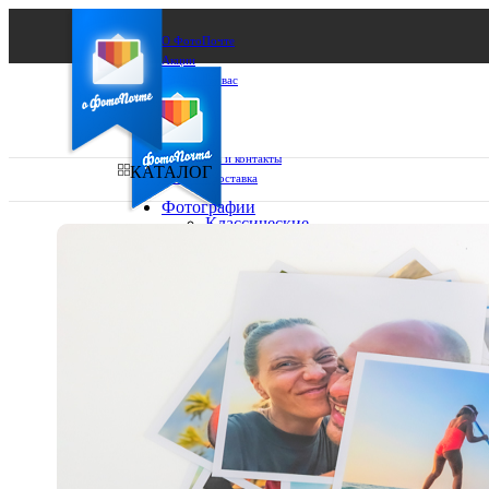
О ФотоПочте
Акции
Сделаем за вас
Бизнесу
FAQ
Франшиза
Поддержка и контакты
КАТАЛОГ
Оплата и доставка
Фотографии
Классические
фото
Ваш город:
10х10
10х15
Ваш регион доставки
13х18
15х15
Выберите из списка:
15х20
20х20
20х30
30х30
30х40
А4
Фото
в