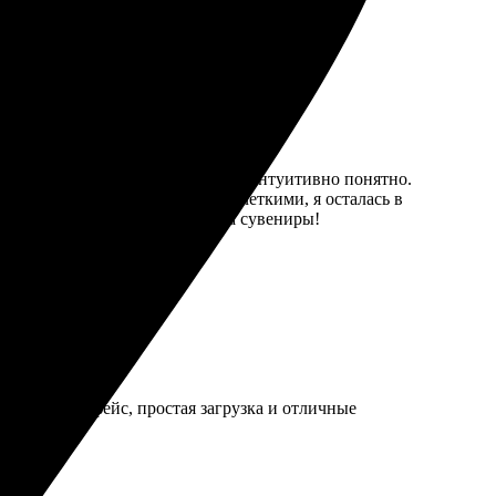
цедура оформления на сайте, все интуитивно понятно.
Картинки получились яркими и четкими, я осталась в
могу оформить новые заказы на сувениры!
обный интерфейс, простая загрузка и отличные