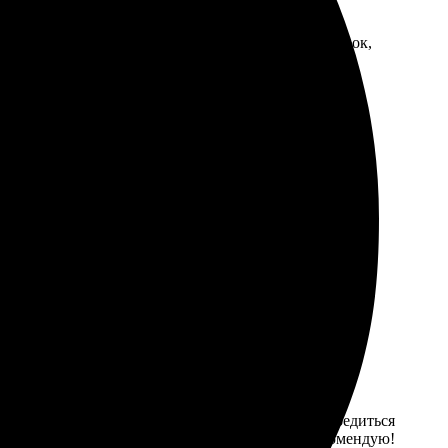
заказа – ничего лишнего. Получила отпечатки в срок,
вился, все просто и понятно. Менеджеры вежливые и
 без проблем. Предварительный просмотр помог убедиться
ковано. Фото вышли даже лучше, чем ожидал. Рекомендую!