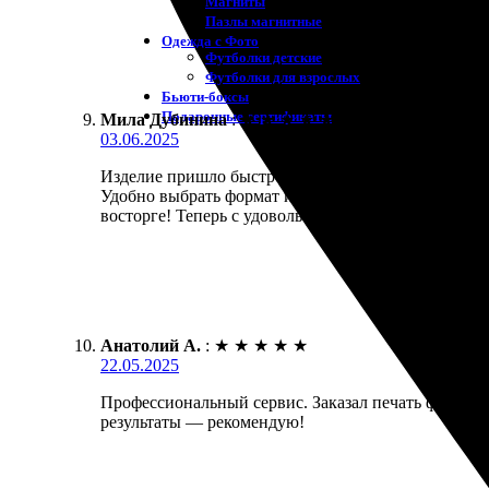
Магниты
Пазлы магнитные
Одежда с Фото
Футболки детские
Футболки для взрослых
Бьюти-боксы
Подарочные сертификаты
Мила Дубинина
:
★
★
★
★
★
03.06.2025
Изделие пришло быстро и отлично оформлено. Заказ
Удобно выбрать формат и загрузить изображения. П
восторге! Теперь с удовольствием рекомендую зна
Анатолий А.
:
★
★
★
★
★
22.05.2025
Профессиональный сервис. Заказал печать фото фор
результаты — рекомендую!