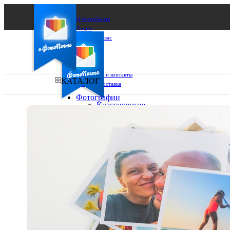
О ФотоПочте
Акции
Сделаем за вас
Бизнесу
FAQ
Франшиза
Поддержка и контакты
КАТАЛОГ
Оплата и доставка
Фотографии
Классические
фото
Ваш город:
10х10
10х15
Ваш регион доставки
13х18
15х15
Выберите из списка:
15х20
20х20
20х30
30х30
30х40
А4
Фото
в