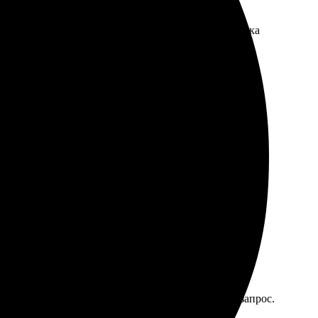
тупные цены. Качество печати порадовало, и доставка
и детали. Доставка тоже не заставила ждать.
но. Работники компании быстро отреагировали на запрос.