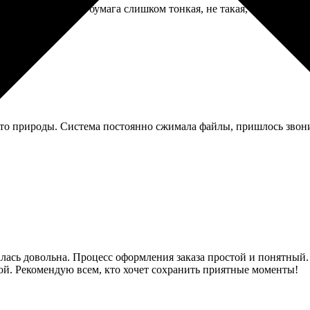
лись полоски, но бумага слишком тонкая, не такая, как в насто
то природы. Система постоянно сжимала файлы, пришлось звонит
талась довольна. Процесс оформления заказа простой и понятный
ой. Рекомендую всем, кто хочет сохранить приятные моменты!