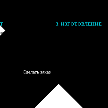
ЕТ
3. ИЗГОТОВЛЕНИЕ
подготовки заказа к печати
Оплатите заказ банковской кар
алисты могут связаться с Вами
оплаты получите подтверждение
му телефону или email для
описанием заказа. Когда отпра
я деталей.
вы получите письмо с трек-но
отслеживания.
Сделать заказ