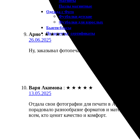
Магниты
Пазлы магнитные
Одежда с Фото
Футболки детские
Футболки для взрослых
Бьюти-боксы
Подарочные сертификаты
Арно
:
★
★
★
★
★
26.06.2025
Ну, заказывал фотопечать 30х30. Качество на высот
Варя Акимова
:
★
★
★
★
★
13.05.2025
Отдала свои фотографии для печати в Артеме. Проц
порадовало разнообразие форматов и материалов. 
всем, кто ценит качество и комфорт.