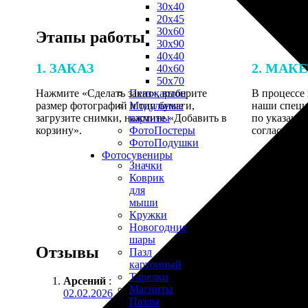
30х40
20х45
30х60
Этапы работы
30х90
40х40
1. ЗАКАЗ
2. МАК
40х60
50х70
Нажмите «Сделать заказ», выберите
В процессе 
Пенокартон
размер фотографий и тип бумаги,
наши специ
Модульные
загрузите снимки, нажмите «Добавить в
по указанно
картины
корзину».
согласовани
ФотоПостеры
ФотоПодушки
Фотоcувениры
Значки
Коврик
для
мыши
Кружки
Новогодние
шары
Отзывы
Пазл
картонный
Тарелки
Арсений
:
Магниты
02.02.2026
Пазлы