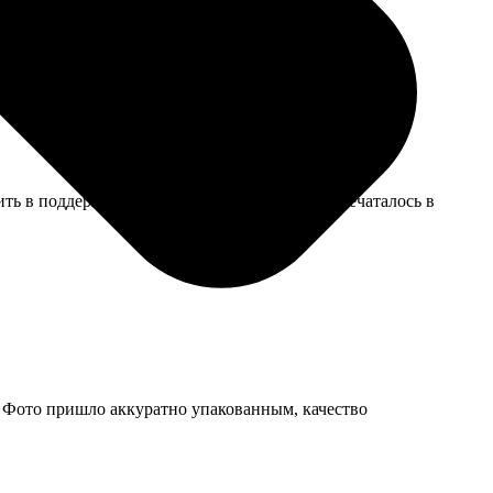
ящих будках. Для сувенира сгодилось.
ь в поддержку. Там помогли, в итоге все отпечаталось в
. Фото пришло аккуратно упакованным, качество