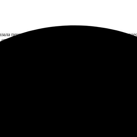
зала печать фото 30х30, все сделали быстро и аккуратно. Проце
а, отличная детализация! Рекомендую всем, кто ценит качествен
вом работы. Сотрудники внимательные и всегда готовы помочь. В