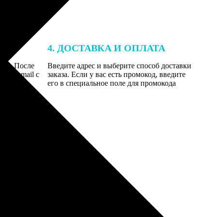
4. ДОСТАВКА И ОПЛАТА
той. После
Введите адрес и выберите способ доставки
 на email с
заказа. Если у вас есть промокод, введите
вим заказ
его в специальное поле для промокода
мером для