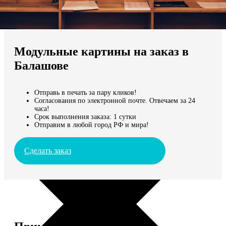
Не нашли Ваш город?
Мы доставляем по всему миру
Модульные картины на заказ в
Продолжить без города
Балашове
Отправь в печать за пару кликов!
Согласования по электронной почте. Отвечаем за 24
часа!
Срок выполнения заказа: 1 сутки
Отправим в любой город РФ и мира!
Сделать заказ