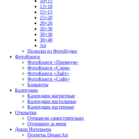
10×15
13×18
15×15
15×20
20×20
20×30
30×30
30×40
A4
Полоски из ФотоБудки
ФотоКниги
ФотоКниги «Премиум»
ФотоКниги «Слим»
ФотоКниги «Лайт»
ФотоКниги «Софт»
Блокноты
Календари
Календари магнитные
Календари настольные
Календари настенные
Открытки
Отправлю самостоятельно
Отправьте за меня
Декор Интерьера
Потреты Dream Art