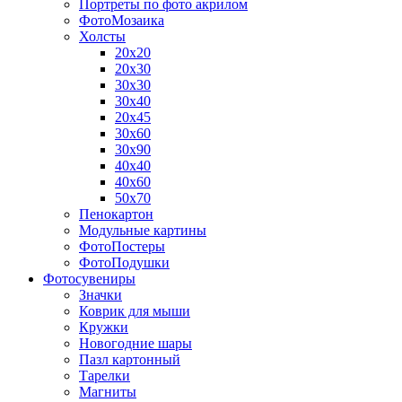
Портреты по фото акрилом
ФотоМозаика
Холсты
20х20
20х30
30х30
30х40
20х45
30х60
30х90
40х40
40х60
50х70
Пенокартон
Модульные картины
ФотоПостеры
ФотоПодушки
Фотоcувениры
Значки
Коврик для мыши
Кружки
Новогодние шары
Пазл картонный
Тарелки
Магниты