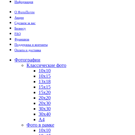
Информация
О ФотоПочте
Акции
Сделаем за вас
Бизнесу
FAQ
Франшиза
Поддержка и контакты
Оплата и доставка
Фотографии
Классические фото
10х10
10х15
13х18
15х15
15х20
20х20
20х30
30х30
30х40
А4
Фото в рамке
10х10