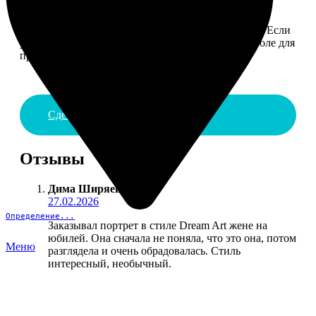
4. ДОСТАВКА И ОПЛАТА
Введите адрес и выберите способ доставки заказа. Если
у вас есть промокод, введите его в специальное поле для
промокода.
Сделать заказ
Отзывы
Дима Ширяев
:
27.02.2026
Определение...
Заказывал портрет в стиле Dream Art жене на
юбилей. Она сначала не поняла, что это она, потом
Меню
разглядела и очень обрадовалась. Стиль
интересный, необычный.