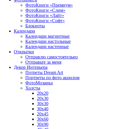
ФотоКниги «Премиум»
ФотоКниги «Слим»
ФотоКниги «Лайт»
ФотоКниги «Софт»
Блокноты
Календари
Календари магнитные
Календари настольные
Календари настенные
Открытки
Отправлю самостоятельно
Отправьте за меня
Декор Интерьера
Потреты Dream Art
Портреты по фото акрилом
ФотоМозаика
Холсты
20х20
20х30
30х30
30х40
20х45
30х60
30х90