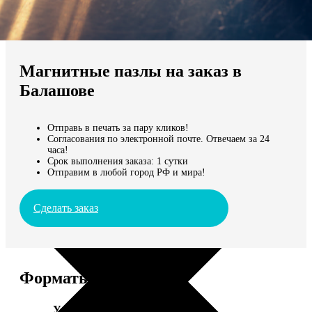
Не нашли Ваш город?
Мы доставляем по всему миру
Магнитные пазлы на заказ в
Продолжить без города
Балашове
Отправь в печать за пару кликов!
Согласования по электронной почте. Отвечаем за 24
часа!
Срок выполнения заказа: 1 сутки
Отправим в любой город РФ и мира!
Сделать заказ
Форматы и цены
Услуга
Цена, руб.