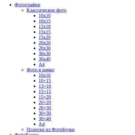
Фотографии
Классические фото
10х10
10х15
13х18
15х15
15х20
20х20
20х30
30х30
30х40
А4
Фото в рамке
10х10
10×15
13×18
15×15
15×20
20×20
20×30
30×30
30×40
A4
Полоски из ФотоБудки
ФотоКниги