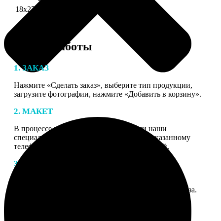
18х27 см 126 частей
990
Этапы работы
1. ЗАКАЗ
Нажмите «Сделать заказ», выберите тип продукции,
загрузите фотографии, нажмите «Добавить в корзину».
2. МАКЕТ
В процессе подготовки заказа к печати наши
специалисты могут связаться с Вами по указанному
телефону или email для согласования деталей.
3. ИЗГОТОВЛЕНИЕ
Оплатите заказ банковской картой. После оплаты
получите подтверждение на email с описанием заказа.
Когда отправим заказ вы получите письмо с трек-
номером для отслеживания.