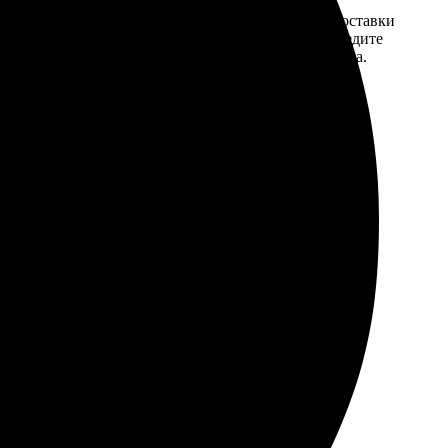
той. После
Введите адрес и выберите способ доставки
 на email с
заказа. Если у вас есть промокод, введите
вим заказ
его в специальное поле для промокода.
мером для
мотрится даже лучше, чем на экране. Ожили