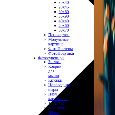
30х40
20х45
30х60
30х90
40х40
40х60
50х70
Пенокартон
Модульные
картины
ФотоПостеры
ФотоПодушки
Фотоcувениры
Значки
Коврик
для
мыши
Кружки
Новогодние
шары
Пазл
картонный
Тарелки
Магниты
Пазлы