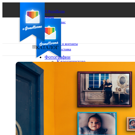
О ФотоПочте
Акции
Сделаем за вас
Бизнесу
FAQ
Франшиза
Поддержка и контакты
КАТАЛОГ
Оплата и доставка
Фотографии
Классические
фото
Ваш город:
10х10
10х15
Ваш регион доставки
13х18
15х15
Выберите из списка:
15х20
20х20
20х30
30х30
30х40
А4
Фото
в