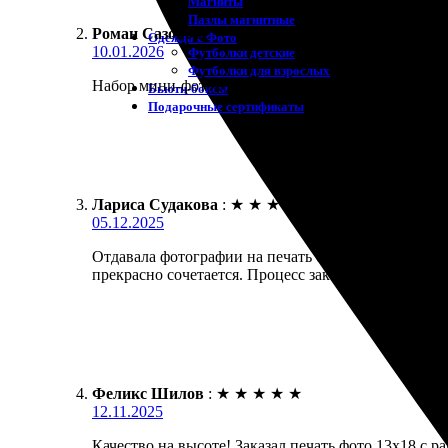
Магниты
Пазлы магнитные
Роман Сазонов
:
Одежда с Фото
10.01.2026
Футболки детские
Футболки для взрослых
Набор мини-фоток для брелоков. Сделали ровные к
Бьюти-боксы
Подарочные сертификаты
Лариса Судакова
:
★
★
★
★
★
05.12.2025
Отдавала фотографии на печать с рамкой. Сделали 
прекрасно сочетается. Процесс заказа простой и п
Феликс Шилов
:
★
★
★
★
★
12.11.2025
Качество на высоте! Заказал печать фото 13х18 с р