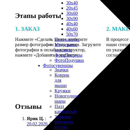
30х40
20х45
30х60
Этапы работы
30х90
40х40
1. ЗАКАЗ
2. МАК
40х60
50х70
Нажмите «Сделать заказ», выберите
В процессе 
Пенокартон
размер фотографии и тип рамки. Загрузите
наши специ
Модульные
фотографии в онлайн-конструктор,
по указанно
картины
нажмите «Добавить в корзину».
согласовани
ФотоПостеры
ФотоПодушки
Фотоcувениры
Значки
Коврик
для
мыши
Кружки
Новогодние
шары
Отзывы
Пазл
картонный
Тарелки
Ярик Ц.
:
Магниты
20.02.2026
Пазлы