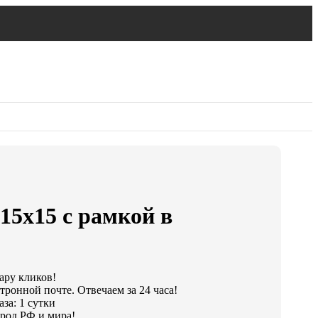
15х15 с рамкой в
пару кликов!
тронной почте. Отвечаем за 24 часа!
за: 1 сутки
род РФ и мира!