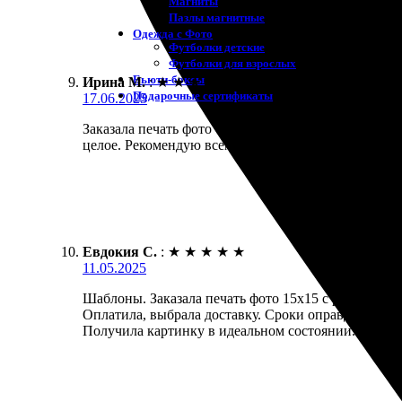
Магниты
Пазлы магнитные
Одежда с Фото
Футболки детские
Футболки для взрослых
Бьюти-боксы
Ирина М.
:
★
★
★
★
★
Подарочные сертификаты
17.06.2025
Заказала печать фото с рамкой. Все быстро и удобн
целое. Рекомендую всем, кто хочет сохранить моме
Евдокия С.
:
★
★
★
★
★
11.05.2025
Шаблоны. Заказала печать фото 15х15 с рамкой. Са
Оплатила, выбрала доставку. Сроки оправдали ожи
Получила картинку в идеальном состоянии. Реком