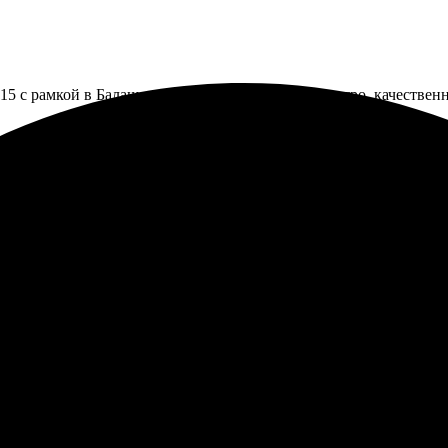
15 с рамкой в Балашове, результат порадовал. Быстро, качествен
ать фото с рамкой — все сделали быстро и качественно. Понрави
ичной цветопередачей.
ла, забрала фото — радость на лицах! Рекомендую, если хотите 