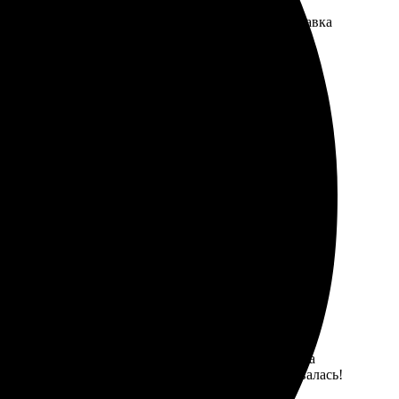
го фото впечатляет, рамка выглядит стильно. Доставка
егко загрузил фото. Получил на руки замечательное
т. Вся информация понятна, процесс прост. Получила
угой компании. Рекомендую друзьям, не разочаровалась!