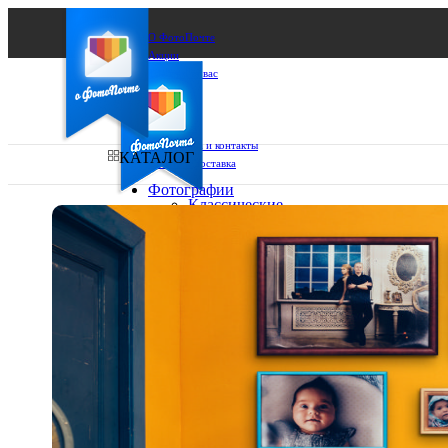
О ФотоПочте
Акции
Сделаем за вас
Бизнесу
FAQ
Франшиза
Поддержка и контакты
КАТАЛОГ
Оплата и доставка
Фотографии
Классические
фото
Ваш город:
10х10
10х15
Ваш регион доставки
13х18
15х15
Выберите из списка:
15х20
20х20
20х30
30х30
30х40
А4
Фото
в