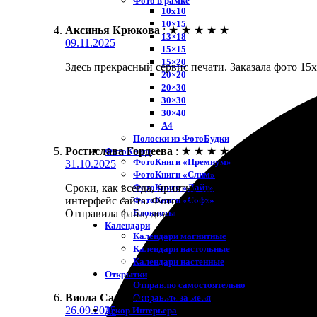
Фото в рамке
10х10
10×15
Аксинья Крюкова
:
★
★
★
★
★
13×18
09.11.2025
15×15
15×20
Здесь прекрасный сервис печати. Заказала фото 15х
20×20
20×30
30×30
30×40
A4
Полоски из ФотоБудки
Ростислава Гордеева
:
★
★
★
★
★
ФотоКниги
ФотоКниги «Премиум»
31.10.2025
ФотоКниги «Слим»
ФотоКниги «Лайт»
Сроки, как всегда, приятно удивили. Заказала печ
ФотоКниги «Софт»
интерфейс сайта. Фотография вышла яркой и с отл
Блокноты
Отправила файл, дождалась смс о готовности. Приш
Календари
Календари магнитные
Календари настольные
Календари настенные
Открытки
Отправлю самостоятельно
Виола Сафонова
:
★
★
★
★
★
Отправьте за меня
26.09.2025
Декор Интерьера