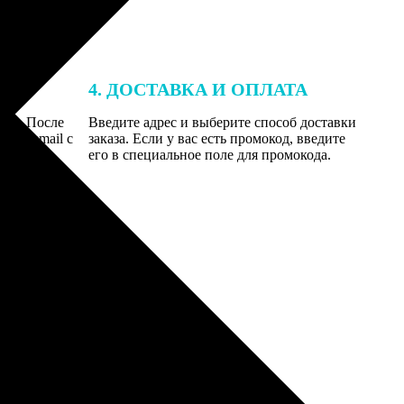
4. ДОСТАВКА И ОПЛАТА
той. После
Введите адрес и выберите способ доставки
 на email с
заказа. Если у вас есть промокод, введите
вим заказ
его в специальное поле для промокода.
мером для