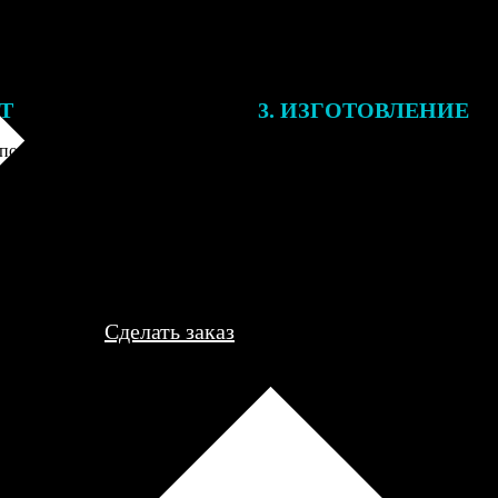
ЕТ
3. ИЗГОТОВЛЕНИЕ
подготовки заказа к печати
Оплатите заказ банковской кар
алисты могут связаться с Вами
оплаты получите подтверждение
му телефону или email для
описанием заказа. Когда отпра
я деталей.
вы получите письмо с трек-но
отслеживания.
Сделать заказ