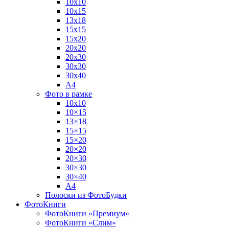
10х10
10х15
13х18
15х15
15х20
20х20
20х30
30х30
30х40
А4
Фото в рамке
10х10
10×15
13×18
15×15
15×20
20×20
20×30
30×30
30×40
A4
Полоски из ФотоБудки
ФотоКниги
ФотоКниги «Премиум»
ФотоКниги «Слим»