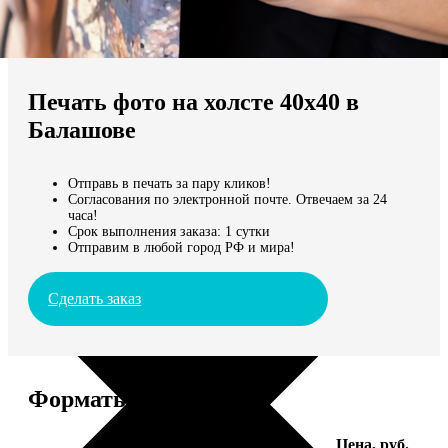
Не нашли Ваш город?
Мы доставляем по всему миру
Печать фото на холсте 40х40 в
Продолжить без города
Балашове
Отправь в печать за пару кликов!
Согласования по электронной почте. Отвечаем за 24
часа!
Срок выполнения заказа: 1 сутки
Отправим в любой город РФ и мира!
Сделать заказ
Форматы и цены
Услуга
Цена, руб.