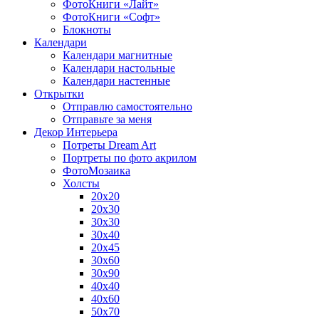
ФотоКниги «Лайт»
ФотоКниги «Софт»
Блокноты
Календари
Календари магнитные
Календари настольные
Календари настенные
Открытки
Отправлю самостоятельно
Отправьте за меня
Декор Интерьера
Потреты Dream Art
Портреты по фото акрилом
ФотоМозаика
Холсты
20х20
20х30
30х30
30х40
20х45
30х60
30х90
40х40
40х60
50х70