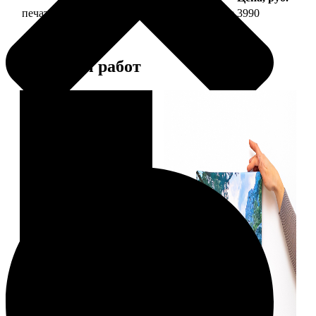
печать фото на холсте 40х40 на подрамнике
3990
Примеры работ