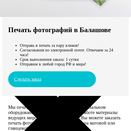
Не нашли Ваш город?
Мы доставляем по всему миру
Печать фотографий в Балашове
Продолжить без города
Отправь в печать за пару кликов!
Согласования по электронной почте. Отвечаем за 24
часа!
Срок выполнения заказа: 1 сутки
Отправим в любой город РФ и мира!
Сделать заказ
Мы печатаем фотографии на профессиональном
оборудовании Noritsu, используем в работе материалы
ведущих мировых производителей. Вы можете заказать
печать фотографий разных форматов на матовой или
глянцевой фотобумаге.