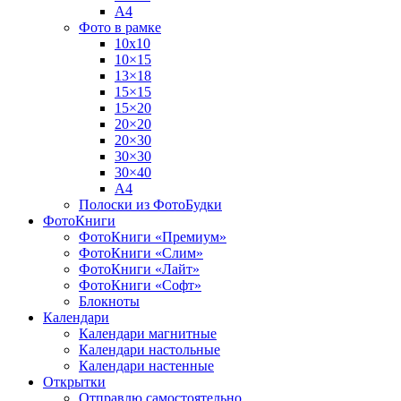
А4
Фото в рамке
10х10
10×15
13×18
15×15
15×20
20×20
20×30
30×30
30×40
A4
Полоски из ФотоБудки
ФотоКниги
ФотоКниги «Премиум»
ФотоКниги «Слим»
ФотоКниги «Лайт»
ФотоКниги «Софт»
Блокноты
Календари
Календари магнитные
Календари настольные
Календари настенные
Открытки
Отправлю самостоятельно