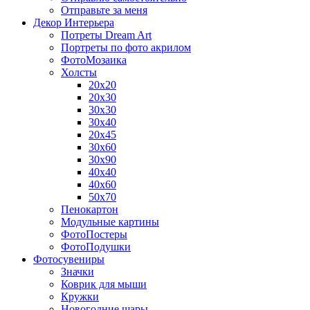
Отправьте за меня
Декор Интерьера
Потреты Dream Art
Портреты по фото акрилом
ФотоМозаика
Холсты
20х20
20х30
30х30
30х40
20х45
30х60
30х90
40х40
40х60
50х70
Пенокартон
Модульные картины
ФотоПостеры
ФотоПодушки
Фотоcувениры
Значки
Коврик для мыши
Кружки
Новогодние шары