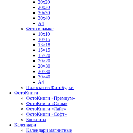
20х20
20х30
30х30
30х40
А4
Фото в рамке
10х10
10×15
13×18
15×15
15×20
20×20
20×30
30×30
30×40
A4
Полоски из ФотоБудки
ФотоКниги
ФотоКниги «Премиум»
ФотоКниги «Слим»
ФотоКниги «Лайт»
ФотоКниги «Софт»
Блокноты
Календари
Календари магнитные