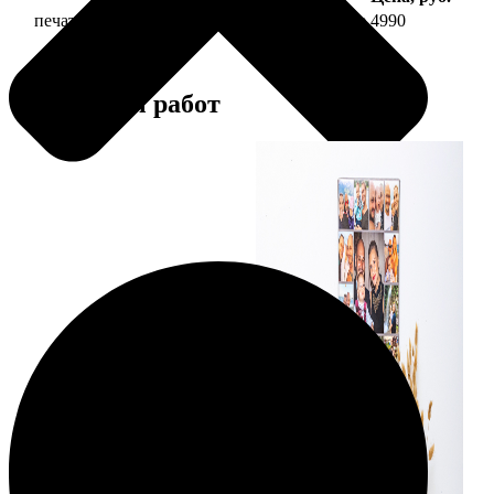
печать фото на холсте 40х60 на подрамнике
4990
Примеры работ