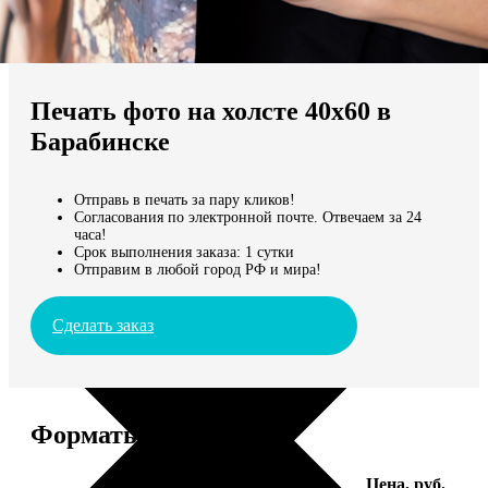
Не нашли Ваш город?
Мы доставляем по всему миру
Печать фото на холсте 40х60 в
Продолжить без города
Барабинске
Отправь в печать за пару кликов!
Согласования по электронной почте. Отвечаем за 24
часа!
Срок выполнения заказа: 1 сутки
Отправим в любой город РФ и мира!
Сделать заказ
Форматы и цены
Услуга
Цена, руб.