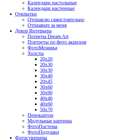
Календари настольные
Календари настенные
Открытки
Отправлю самостоятельно
Отправьте за меня
Декор Интерьера
Потреты Dream Art
Портреты по фото акрилом
ФотоМозаика
Холсты
20х20
20х30
30х30
30х40
20х45
30х60
30х90
40х40
40х60
50х70
Пенокартон
Модульные картины
ФотоПостеры
ФотоПодушки
Фотоcувениры