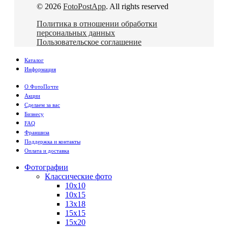
© 2026
FotoPostApp
. All rights reserved
Политика в отношении обработки
персональных данных
Пользовательское соглашение
Каталог
Информация
О ФотоПочте
Акции
Сделаем за вас
Бизнесу
FAQ
Франшиза
Поддержка и контакты
Оплата и доставка
Фотографии
Классические фото
10х10
10х15
13х18
15х15
15х20