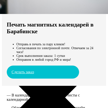
Не нашли Ваш город?
Мы доставляем по всему миру
Печать магнитных календарей в
Продолжить без города
Барабинске
Отправь в печать за пару кликов!
Согласования по электронной почте. Отвечаем за 24
часа!
Срок выполнения заказа: 1 сутки
Отправим в любой город РФ и мира!
Сделать заказ
— В календаре 13 листов: обложка+листы с
календарной сеткой.
— Обложка для календаря стандартная, дизайн