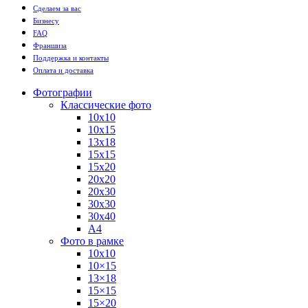
Сделаем за вас
Бизнесу
FAQ
Франшиза
Поддержка и контакты
Оплата и доставка
Фотографии
Классические фото
10х10
10х15
13х18
15х15
15х20
20х20
20х30
30х30
30х40
А4
Фото в рамке
10х10
10×15
13×18
15×15
15×20