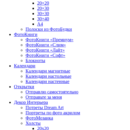
20×20
20×30
30×30
30×40
A4
Полоски из ФотоБудки
ФотоКниги
ФотоКниги «Премиум»
ФотоКниги «Слим»
ФотоКниги «Лайт»
ФотоКниги «Софт»
Блокноты
Календари
Календари магнитные
Календари настольные
Календари настенные
Открытки
Отправлю самостоятельно
Отправьте за меня
Декор Интерьера
Потреты Dream Art
Портреты по фото акрилом
ФотоМозаика
Холсты
20х20