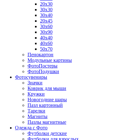
20х30
30х30
30х40
20х45
30х60
30х90
40х40
40х60
50х70
Пенокартон
Модульные картины
ФотоПостеры
ФотоПодушки
Фотоcувениры
Значки
Коврик для мыши
Кружки
Новогодние шары
Пазл картонный
Тарелки
Магниты
Пазлы магнитные
Одежда с Фото
Футболки детские
Футболки для взрослых