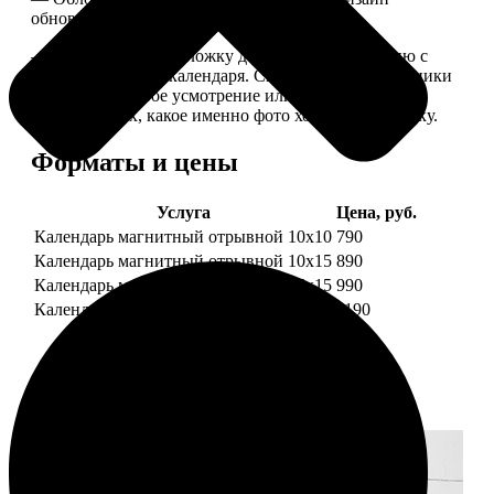
обновляем каждый год.
— В кружочек на обложку добавляем фотографию с
одной из страниц календаря. Снимок наши сотрудники
выбирают на свое усмотрение или пишите в
комментариях, какое именно фото хотите на обложку.
Форматы и цены
Услуга
Цена, руб.
Календарь магнитный отрывной 10x10
790
Календарь магнитный отрывной 10x15
890
Календарь магнитный отрывной 15x15
990
Календарь магнитный отрывной 15x20
1190
Примеры работ