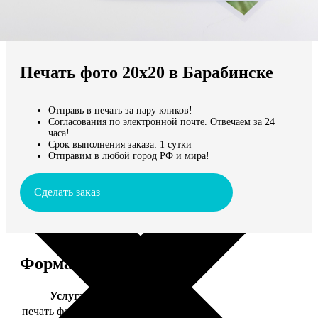
Не нашли Ваш город?
Мы доставляем по всему миру
Печать фото 20х20 в Барабинске
Продолжить без города
Отправь в печать за пару кликов!
Согласования по электронной почте. Отвечаем за 24
часа!
Срок выполнения заказа: 1 сутки
Отправим в любой город РФ и мира!
Сделать заказ
Форматы и цены
Услуга
Цена, руб.
печать фото 20х20
119