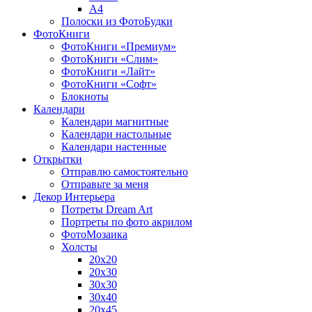
A4
Полоски из ФотоБудки
ФотоКниги
ФотоКниги «Премиум»
ФотоКниги «Слим»
ФотоКниги «Лайт»
ФотоКниги «Софт»
Блокноты
Календари
Календари магнитные
Календари настольные
Календари настенные
Открытки
Отправлю самостоятельно
Отправьте за меня
Декор Интерьера
Потреты Dream Art
Портреты по фото акрилом
ФотоМозаика
Холсты
20х20
20х30
30х30
30х40
20х45