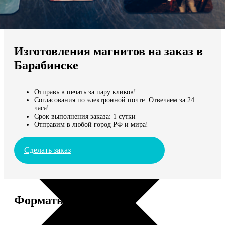
Не нашли Ваш город?
Мы доставляем по всему миру
Изготовления магнитов на заказ в
Продолжить без города
Барабинске
Отправь в печать за пару кликов!
Согласования по электронной почте. Отвечаем за 24
часа!
Срок выполнения заказа: 1 сутки
Отправим в любой город РФ и мира!
Сделать заказ
Форматы и цены
Услуга
Цена, руб.