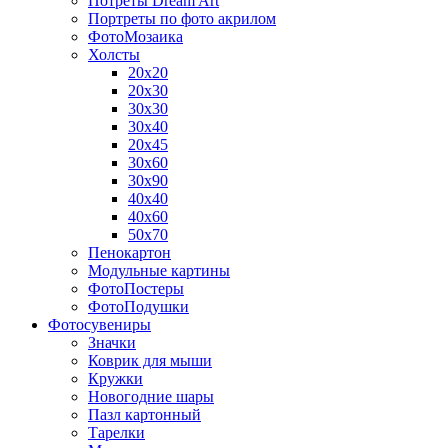
Потреты Dream Art
Портреты по фото акрилом
ФотоМозаика
Холсты
20х20
20х30
30х30
30х40
20х45
30х60
30х90
40х40
40х60
50х70
Пенокартон
Модульные картины
ФотоПостеры
ФотоПодушки
Фотоcувениры
Значки
Коврик для мыши
Кружки
Новогодние шары
Пазл картонный
Тарелки