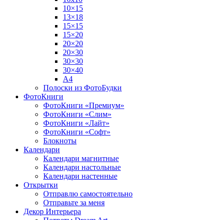
10×15
13×18
15×15
15×20
20×20
20×30
30×30
30×40
A4
Полоски из ФотоБудки
ФотоКниги
ФотоКниги «Премиум»
ФотоКниги «Слим»
ФотоКниги «Лайт»
ФотоКниги «Софт»
Блокноты
Календари
Календари магнитные
Календари настольные
Календари настенные
Открытки
Отправлю самостоятельно
Отправьте за меня
Декор Интерьера