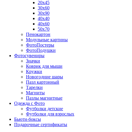
20х45
30х60
30х90
40х40
40х60
50х70
Пенокартон
Модульные картины
ФотоПостеры
ФотоПодушки
Фотоcувениры
Значки
Коврик для мыши
Кружки
Новогодние шары
Пазл картонный
Тарелки
Магниты
Пазлы магнитные
Одежда с Фото
Футболки детские
Футболки для взрослых
Бьюти-боксы
Подарочные сертификаты