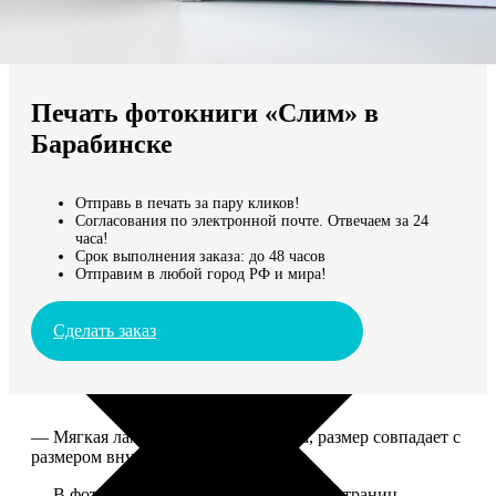
Не нашли Ваш город?
Мы доставляем по всему миру
Печать фотокниги «Слим» в
Продолжить без города
Барабинске
Отправь в печать за пару кликов!
Согласования по электронной почте. Отвечаем за 24
часа!
Срок выполнения заказа: до 48 часов
Отправим в любой город РФ и мира!
Сделать заказ
— Мягкая ламинированная обложка, размер совпадает с
размером внутреннего блока.
— В фотокниге может быть от 10 до 50 страниц.