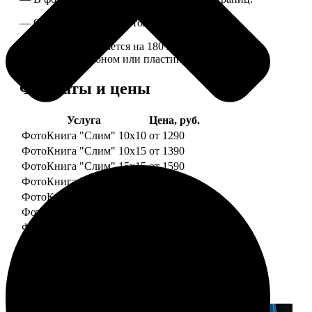
— Страницы плотные, толщина 1 мм.
— Книга раскрывается на 180 градусов, развороты
укреплены картоном или пластиком.
Форматы и цены
Услуга
Цена, руб.
ФотоКнига "Слим" 10x10
от 1290
ФотоКнига "Слим" 10x15
от 1390
ФотоКнига "Слим" 15x15
от 1590
ФотоКнига "Слим" 15x20
от 1890
ФотоКнига "Слим" 20x20
от 1990
ФотоКнига "Слим" 20x30
от 2490
ФотоКнига "Слим" 25x25
от 2990
Примеры работ