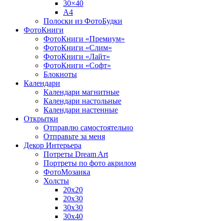
30×40
A4
Полоски из ФотоБудки
ФотоКниги
ФотоКниги «Премиум»
ФотоКниги «Слим»
ФотоКниги «Лайт»
ФотоКниги «Софт»
Блокноты
Календари
Календари магнитные
Календари настольные
Календари настенные
Открытки
Отправлю самостоятельно
Отправьте за меня
Декор Интерьера
Потреты Dream Art
Портреты по фото акрилом
ФотоМозаика
Холсты
20х20
20х30
30х30
30х40