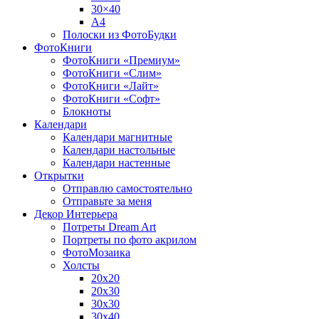
30×40
A4
Полоски из ФотоБудки
ФотоКниги
ФотоКниги «Премиум»
ФотоКниги «Слим»
ФотоКниги «Лайт»
ФотоКниги «Софт»
Блокноты
Календари
Календари магнитные
Календари настольные
Календари настенные
Открытки
Отправлю самостоятельно
Отправьте за меня
Декор Интерьера
Потреты Dream Art
Портреты по фото акрилом
ФотоМозаика
Холсты
20х20
20х30
30х30
30х40