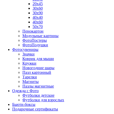
20х45
30х60
30х90
40х40
40х60
50х70
Пенокартон
Модульные картины
ФотоПостеры
ФотоПодушки
Фотоcувениры
Значки
Коврик для мыши
Кружки
Новогодние шары
Пазл картонный
Тарелки
Магниты
Пазлы магнитные
Одежда с Фото
Футболки детские
Футболки для взрослых
Бьюти-боксы
Подарочные сертификаты