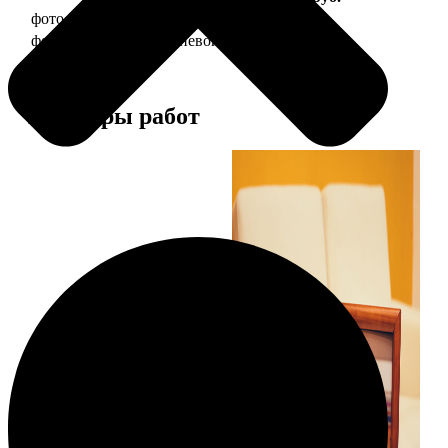
фото 20х30 в деревянной рамке
990
фото 20х30 в алюминиевой рамке
2490
Примеры работ