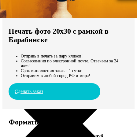
Не нашли Ваш город?
Мы доставляем по всему миру
Печать фото 20х30 с рамкой в
Продолжить без города
Барабинске
Отправь в печать за пару кликов!
Согласования по электронной почте. Отвечаем за 24
часа!
Срок выполнения заказа: 1 сутки
Отправим в любой город РФ и мира!
Сделать заказ
Форматы и цены
Услуга
Цена, руб.