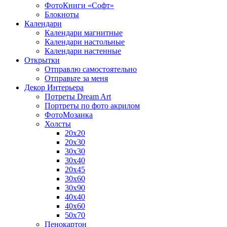
ФотоКниги «Софт»
Блокноты
Календари
Календари магнитные
Календари настольные
Календари настенные
Открытки
Отправлю самостоятельно
Отправьте за меня
Декор Интерьера
Потреты Dream Art
Портреты по фото акрилом
ФотоМозаика
Холсты
20х20
20х30
30х30
30х40
20х45
30х60
30х90
40х40
40х60
50х70
Пенокартон