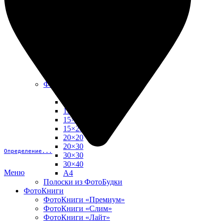
10х15
13х18
15х15
15х20
20х20
20х30
30х30
30х40
А4
Фото в рамке
10х10
10×15
13×18
15×15
15×20
20×20
20×30
Определение...
30×30
30×40
Меню
A4
Полоски из ФотоБудки
ФотоКниги
ФотоКниги «Премиум»
ФотоКниги «Слим»
ФотоКниги «Лайт»