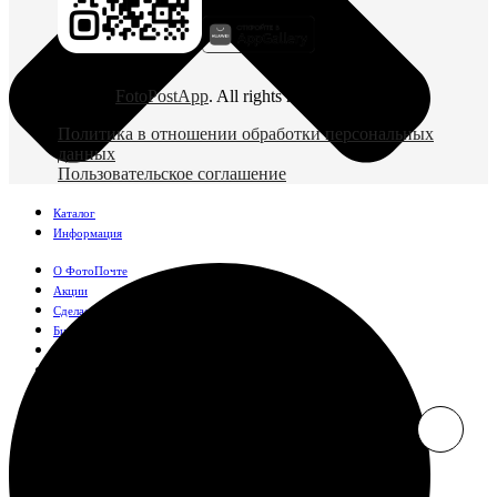
© 2026
FotoPostApp
. All rights reserved
Политика в отношении обработки персональных
данных
Пользовательское соглашение
Каталог
Информация
О ФотоПочте
Акции
Сделаем за вас
Бизнесу
FAQ
Франшиза
Поддержка и контакты
Оплата и доставка
Фотографии
Классические фото
10х10