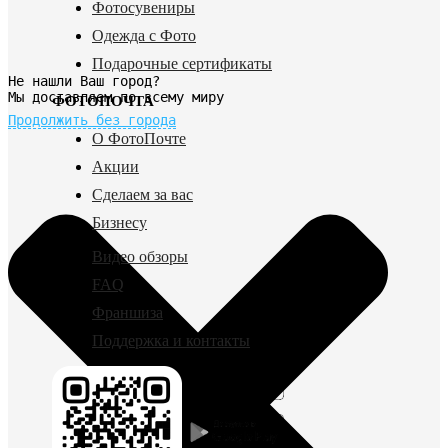
Фотосувениры
Одежда с Фото
Подарочные сертификаты
Не нашли Ваш город?
Мы доставляем по всему миру
ФОТОПОЧТА
Продолжить без города
О ФотоПочте
Акции
Сделаем за вас
Бизнесу
Видео обзоры
FAQ
Франшиза
Поддержка и контакты