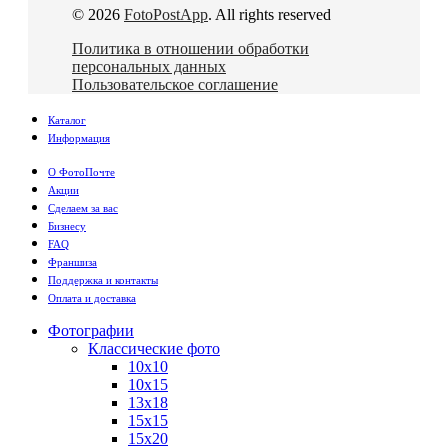
© 2026
FotoPostApp
. All rights reserved
Политика в отношении обработки
персональных данных
Пользовательское соглашение
Каталог
Информация
О ФотоПочте
Акции
Сделаем за вас
Бизнесу
FAQ
Франшиза
Поддержка и контакты
Оплата и доставка
Фотографии
Классические фото
10х10
10х15
13х18
15х15
15х20