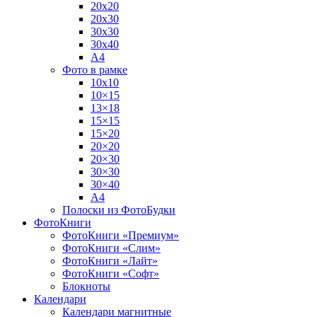
20х20
20х30
30х30
30х40
А4
Фото в рамке
10х10
10×15
13×18
15×15
15×20
20×20
20×30
30×30
30×40
A4
Полоски из ФотоБудки
ФотоКниги
ФотоКниги «Премиум»
ФотоКниги «Слим»
ФотоКниги «Лайт»
ФотоКниги «Софт»
Блокноты
Календари
Календари магнитные