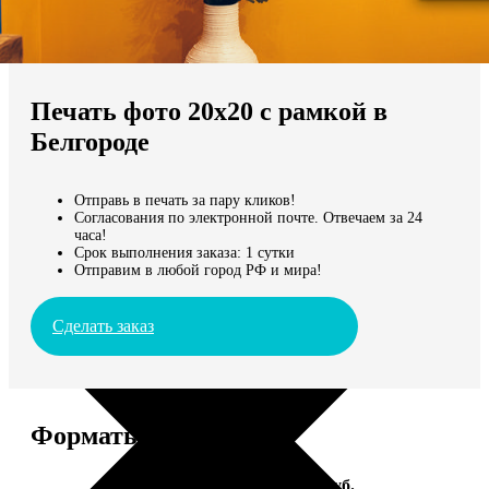
Не нашли Ваш город?
Мы доставляем по всему миру
Печать фото 20х20 с рамкой в
Продолжить без города
Белгороде
Отправь в печать за пару кликов!
Согласования по электронной почте. Отвечаем за 24
часа!
Срок выполнения заказа: 1 сутки
Отправим в любой город РФ и мира!
Сделать заказ
Форматы и цены
Услуга
Цена, руб.