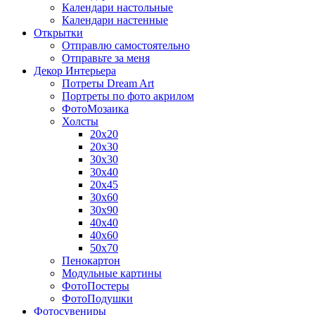
Календари настольные
Календари настенные
Открытки
Отправлю самостоятельно
Отправьте за меня
Декор Интерьера
Потреты Dream Art
Портреты по фото акрилом
ФотоМозаика
Холсты
20х20
20х30
30х30
30х40
20х45
30х60
30х90
40х40
40х60
50х70
Пенокартон
Модульные картины
ФотоПостеры
ФотоПодушки
Фотоcувениры