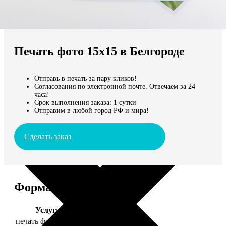
Не нашли Ваш город?
Мы доставляем по всему миру
Печать фото 15х15 в Белгороде
Продолжить без города
Отправь в печать за пару кликов!
Согласования по электронной почте. Отвечаем за 24
часа!
Срок выполнения заказа: 1 сутки
Отправим в любой город РФ и мира!
Сделать заказ
Форматы и цены
Услуга
Цена, руб.
печать фото 15х15
43