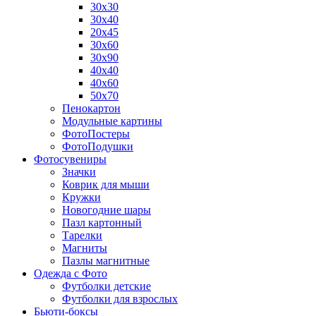
30х30
30х40
20х45
30х60
30х90
40х40
40х60
50х70
Пенокартон
Модульные картины
ФотоПостеры
ФотоПодушки
Фотоcувениры
Значки
Коврик для мыши
Кружки
Новогодние шары
Пазл картонный
Тарелки
Магниты
Пазлы магнитные
Одежда с Фото
Футболки детские
Футболки для взрослых
Бьюти-боксы