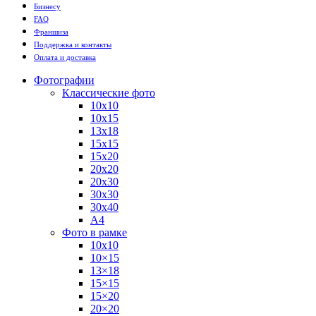
Бизнесу
FAQ
Франшиза
Поддержка и контакты
Оплата и доставка
Фотографии
Классические фото
10х10
10х15
13х18
15х15
15х20
20х20
20х30
30х30
30х40
А4
Фото в рамке
10х10
10×15
13×18
15×15
15×20
20×20