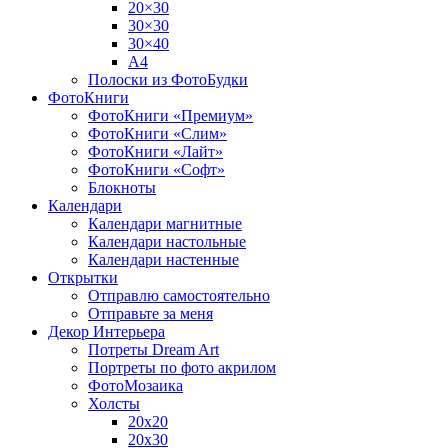
20×30
30×30
30×40
A4
Полоски из ФотоБудки
ФотоКниги
ФотоКниги «Премиум»
ФотоКниги «Слим»
ФотоКниги «Лайт»
ФотоКниги «Софт»
Блокноты
Календари
Календари магнитные
Календари настольные
Календари настенные
Открытки
Отправлю самостоятельно
Отправьте за меня
Декор Интерьера
Потреты Dream Art
Портреты по фото акрилом
ФотоМозаика
Холсты
20х20
20х30