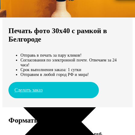
Не нашли Ваш город?
Мы доставляем по всему миру
Печать фото 30х40 с рамкой в
Продолжить без города
Белгороде
Отправь в печать за пару кликов!
Согласования по электронной почте. Отвечаем за 24
часа!
Срок выполнения заказа: 1 сутки
Отправим в любой город РФ и мира!
Сделать заказ
Форматы и цены
Услуга
Цена, руб.