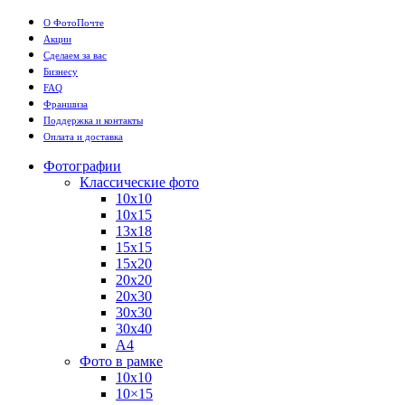
О ФотоПочте
Акции
Сделаем за вас
Бизнесу
FAQ
Франшиза
Поддержка и контакты
Оплата и доставка
Фотографии
Классические фото
10х10
10х15
13х18
15х15
15х20
20х20
20х30
30х30
30х40
А4
Фото в рамке
10х10
10×15