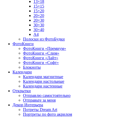
13×18
15×15
15×20
20×20
20×30
30×30
30×40
A4
Полоски из ФотоБудки
ФотоКниги
ФотоКниги «Премиум»
ФотоКниги «Слим»
ФотоКниги «Лайт»
ФотоКниги «Софт»
Блокноты
Календари
Календари магнитные
Календари настольные
Календари настенные
Открытки
Отправлю самостоятельно
Отправьте за меня
Декор Интерьера
Потреты Dream Art
Портреты по фото акрилом