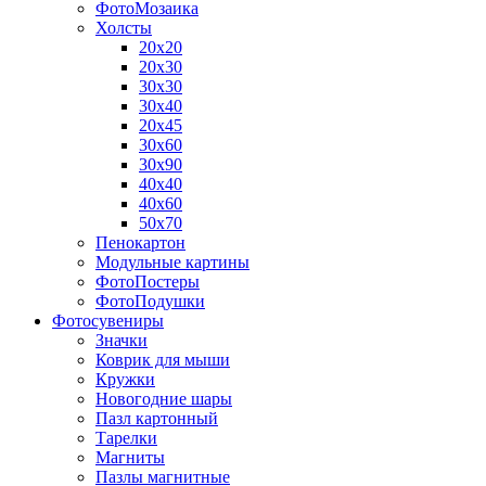
ФотоМозаика
Холсты
20х20
20х30
30х30
30х40
20х45
30х60
30х90
40х40
40х60
50х70
Пенокартон
Модульные картины
ФотоПостеры
ФотоПодушки
Фотоcувениры
Значки
Коврик для мыши
Кружки
Новогодние шары
Пазл картонный
Тарелки
Магниты
Пазлы магнитные