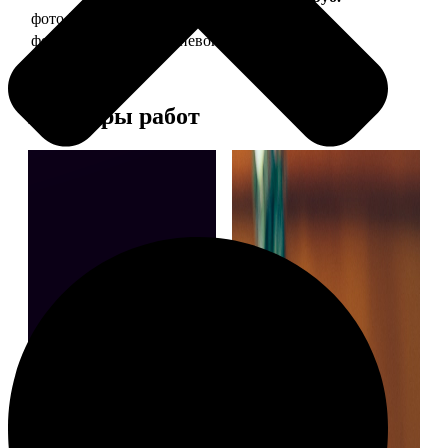
фото 30х40 в деревянной рамке
1490
фото 30х40 в алюминиевой рамке
2990
Примеры работ