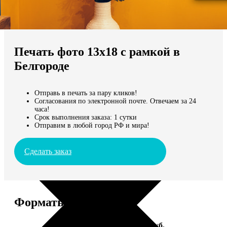
Не нашли Ваш город?
Мы доставляем по всему миру
Печать фото 13х18 с рамкой в
Продолжить без города
Белгороде
Отправь в печать за пару кликов!
Согласования по электронной почте. Отвечаем за 24
часа!
Срок выполнения заказа: 1 сутки
Отправим в любой город РФ и мира!
Сделать заказ
Форматы и цены
Услуга
Цена, руб.