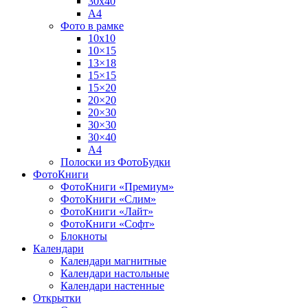
30х40
А4
Фото в рамке
10х10
10×15
13×18
15×15
15×20
20×20
20×30
30×30
30×40
A4
Полоски из ФотоБудки
ФотоКниги
ФотоКниги «Премиум»
ФотоКниги «Слим»
ФотоКниги «Лайт»
ФотоКниги «Софт»
Блокноты
Календари
Календари магнитные
Календари настольные
Календари настенные
Открытки