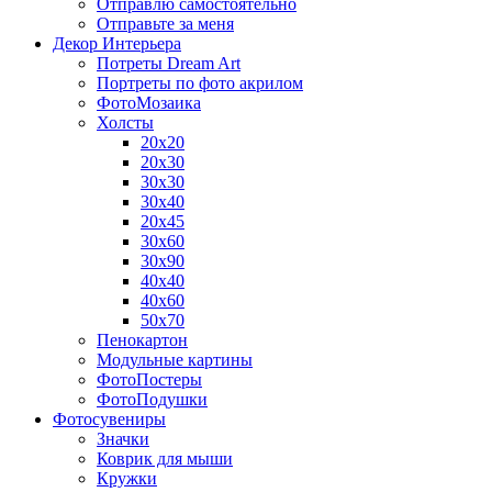
Отправлю самостоятельно
Отправьте за меня
Декор Интерьера
Потреты Dream Art
Портреты по фото акрилом
ФотоМозаика
Холсты
20х20
20х30
30х30
30х40
20х45
30х60
30х90
40х40
40х60
50х70
Пенокартон
Модульные картины
ФотоПостеры
ФотоПодушки
Фотоcувениры
Значки
Коврик для мыши
Кружки