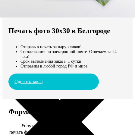
Не нашли Ваш город?
Мы доставляем по всему миру
Печать фото 30х30 в Белгороде
Продолжить без города
Отправь в печать за пару кликов!
Согласования по электронной почте. Отвечаем за 24
часа!
Срок выполнения заказа: 1 сутки
Отправим в любой город РФ и мира!
Сделать заказ
Форматы и цены
Услуга
Цена, руб.
печать фото 30х30
179