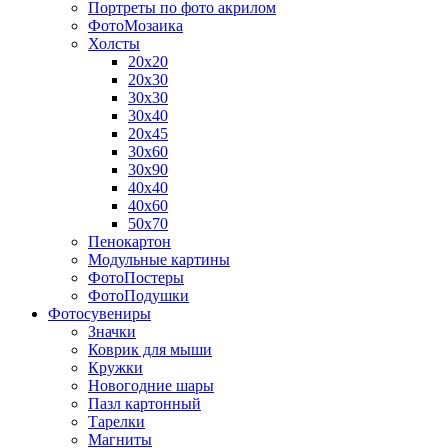
Портреты по фото акрилом
ФотоМозаика
Холсты
20х20
20х30
30х30
30х40
20х45
30х60
30х90
40х40
40х60
50х70
Пенокартон
Модульные картины
ФотоПостеры
ФотоПодушки
Фотоcувениры
Значки
Коврик для мыши
Кружки
Новогодние шары
Пазл картонный
Тарелки
Магниты