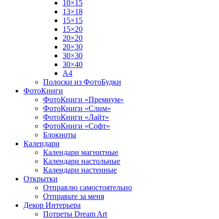
10×15
13×18
15×15
15×20
20×20
20×30
30×30
30×40
A4
Полоски из ФотоБудки
ФотоКниги
ФотоКниги «Премиум»
ФотоКниги «Слим»
ФотоКниги «Лайт»
ФотоКниги «Софт»
Блокноты
Календари
Календари магнитные
Календари настольные
Календари настенные
Открытки
Отправлю самостоятельно
Отправьте за меня
Декор Интерьера
Потреты Dream Art