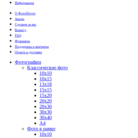
Информация
О ФотоПочте
Акции
Сделаем за вас
Бизнесу
FAQ
Франшиза
Поддержка и контакты
Оплата и доставка
Фотографии
Классические фото
10х10
10х15
13х18
15х15
15х20
20х20
20х30
30х30
30х40
А4
Фото в рамке
10х10