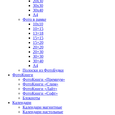
20х30
30х30
30х40
А4
Фото в рамке
10х10
10×15
13×18
15×15
15×20
20×20
20×30
30×30
30×40
A4
Полоски из ФотоБудки
ФотоКниги
ФотоКниги «Премиум»
ФотоКниги «Слим»
ФотоКниги «Лайт»
ФотоКниги «Софт»
Блокноты
Календари
Календари магнитные
Календари настольные