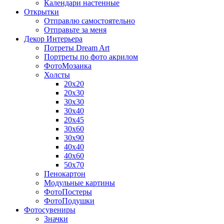
Календари настенные
Открытки
Отправлю самостоятельно
Отправьте за меня
Декор Интерьера
Потреты Dream Art
Портреты по фото акрилом
ФотоМозаика
Холсты
20х20
20х30
30х30
30х40
20х45
30х60
30х90
40х40
40х60
50х70
Пенокартон
Модульные картины
ФотоПостеры
ФотоПодушки
Фотоcувениры
Значки