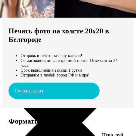
Не нашли Ваш город?
Мы доставляем по всему миру
Печать фото на холсте 20х20 в
Продолжить без города
Белгороде
Отправь в печать за пару кликов!
Согласования по электронной почте. Отвечаем за 24
часа!
Срок выполнения заказа: 1 сутки
Отправим в любой город РФ и мира!
Сделать заказ
Форматы и цены
Услуга
Цена, руб.