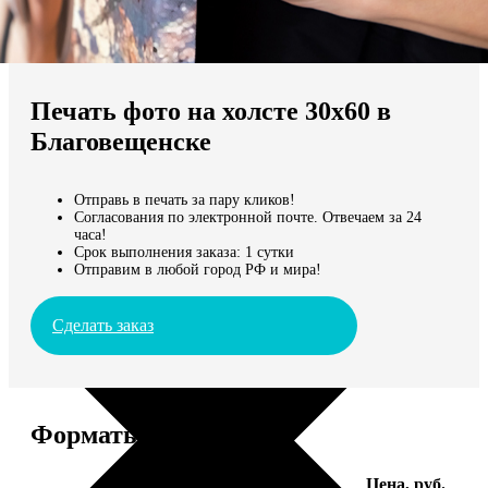
Не нашли Ваш город?
Мы доставляем по всему миру
Печать фото на холсте 30х60 в
Продолжить без города
Благовещенске
Отправь в печать за пару кликов!
Согласования по электронной почте. Отвечаем за 24
часа!
Срок выполнения заказа: 1 сутки
Отправим в любой город РФ и мира!
Сделать заказ
Форматы и цены
Услуга
Цена, руб.