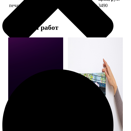
печать фото на холсте 30х60 на подрамнике
3490
Примеры работ