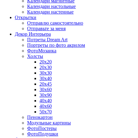
Календари магнитные
Календари настольные
Календари настенные
Открытки
Отправлю самостоятельно
Отправьте за меня
Декор Интерьера
Потреты Dream Art
Портреты по фото акрилом
ФотоМозаика
Холсты
20х20
20х30
30х30
30х40
20х45
30х60
30х90
40х40
40х60
50х70
Пенокартон
Модульные картины
ФотоПостеры
ФотоПодушки