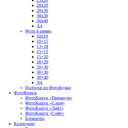
15х20
20х20
20х30
30х30
30х40
А4
Фото в рамке
10х10
10×15
13×18
15×15
15×20
20×20
20×30
30×30
30×40
A4
Полоски из ФотоБудки
ФотоКниги
ФотоКниги «Премиум»
ФотоКниги «Слим»
ФотоКниги «Лайт»
ФотоКниги «Софт»
Блокноты
Календари