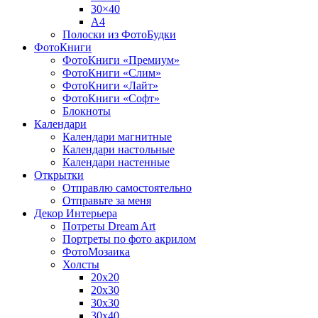
30×40
A4
Полоски из ФотоБудки
ФотоКниги
ФотоКниги «Премиум»
ФотоКниги «Слим»
ФотоКниги «Лайт»
ФотоКниги «Софт»
Блокноты
Календари
Календари магнитные
Календари настольные
Календари настенные
Открытки
Отправлю самостоятельно
Отправьте за меня
Декор Интерьера
Потреты Dream Art
Портреты по фото акрилом
ФотоМозаика
Холсты
20х20
20х30
30х30
30х40