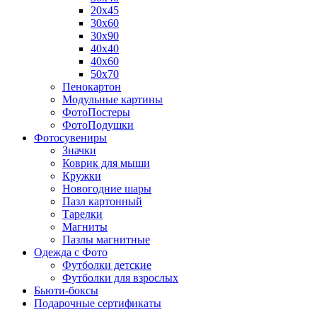
20х45
30х60
30х90
40х40
40х60
50х70
Пенокартон
Модульные картины
ФотоПостеры
ФотоПодушки
Фотоcувениры
Значки
Коврик для мыши
Кружки
Новогодние шары
Пазл картонный
Тарелки
Магниты
Пазлы магнитные
Одежда с Фото
Футболки детские
Футболки для взрослых
Бьюти-боксы
Подарочные сертификаты