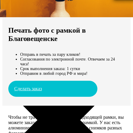
Не нашли Ваш город?
Мы доставляем по всему миру
Печать фото с рамкой в
Продолжить без города
Благовещенске
Отправь в печать за пару кликов!
Согласования по электронной почте. Отвечаем за 24
часа!
Срок выполнения заказа: 1 сутки
Отправим в любой город РФ и мира!
Сделать заказ
Чтобы не тратить время на поиск подходящей рамки, вы
можете заказать печать фото сразу с рамкой. У нас есть
алюминиевые и деревянные рамки для снимков разных