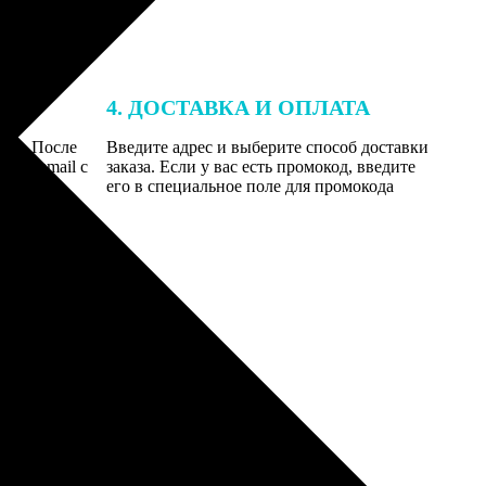
4. ДОСТАВКА И ОПЛАТА
той. После
Введите адрес и выберите способ доставки
 на email с
заказа. Если у вас есть промокод, введите
вим заказ
его в специальное поле для промокода
мером для