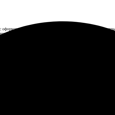
с оформления. Зашла на сайт, загрузила фото, выбрала параметры
омендую!
х30, всё быстро и качественно. Интуитивный сайт, просто выбрат
ю!