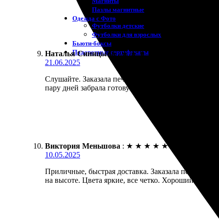
Магниты
Пазлы магнитные
Одежда с Фото
Футболки детские
Футболки для взрослых
Бьюти-боксы
Подарочные сертификаты
Наталья Синицына
:
★
★
★
★
★
21.06.2025
Слушайте. Заказала печать фото 20х30. Все быстро
пару дней забрала готовую работу. Качество на вы
Виктория Меньшова
:
★
★
★
★
★
10.05.2025
Приличные, быстрая доставка. Заказала печать сни
на высоте. Цвета яркие, все четко. Хороший выбор 