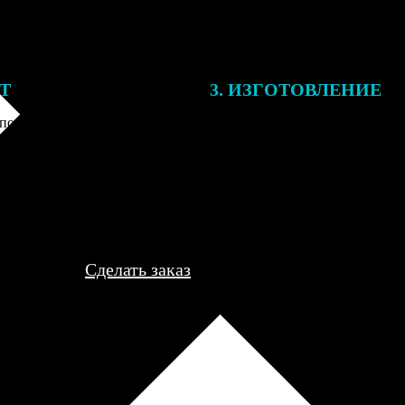
ЕТ
3. ИЗГОТОВЛЕНИЕ
подготовки заказа к печати
Оплатите заказ банковской кар
алисты могут связаться с Вами
оплаты получите подтверждение
му телефону или email для
описанием заказа. Когда отпра
я деталей.
вы получите письмо с трек-но
отслеживания.
Сделать заказ