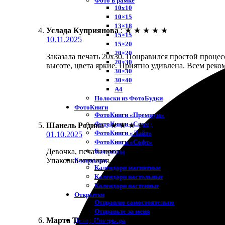
Фото в рамке
10х10
10×15
13×18
Услада Куприянова
:
★
★
★
★
★
15×15
10.11.2025
15×20
20×20
Заказала печать 20х30. Понравился простой процес
20×30
высоте, цвета яркие. Приятно удивлена. Всем рек
30×30
30×40
A4
Полоски из ФотоБудки
ФотоКниги
ФотоКниги «Премиум»
ФотоКниги «Слим»
Шанель Родина
:
★
★
★
★
★
ФотоКниги «Лайт»
01.10.2025
ФотоКниги «Софт»
Блокноты
Девочка, печать прошла отлично! Заказала фотки 20
Календари
Упаковка хорошая, ничего не помялось. Рекоменду
Календари магнитные
Календари настольные
Календари настенные
Открытки
Отправлю самостоятельно
Отправьте за меня
Марта Троицкая
:
★
★
★
★
★
Декор Интерьера