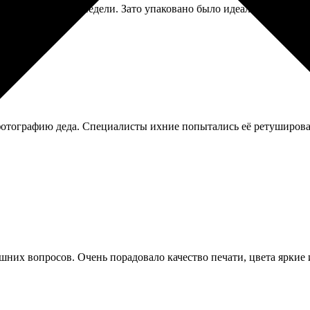
долго, почти три недели. Зато упаковано было идеально — в жес
отографию деда. Специалисты ихние попытались её ретушироват
шних вопросов. Очень порадовало качество печати, цвета яркие