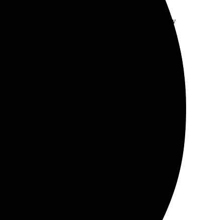
ла. Сделали быстро, но качество подкачало. Не буду
 выбрала размер 20х30. Очень порадовало качество,
е! Получила уже на следующий день. Рекомендую,