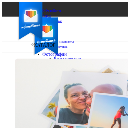
О ФотоПочте
Акции
Сделаем за вас
Бизнесу
FAQ
Франшиза
Поддержка и контакты
КАТАЛОГ
Оплата и доставка
Фотографии
Классические
фото
Ваш город:
10х10
10х15
Ваш регион доставки
13х18
15х15
Выберите из списка:
15х20
20х20
20х30
30х30
30х40
А4
Фото
в