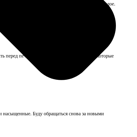
ткий конверт с пузырчатой пленкой внутри, всё целое.
ь перед печатью, получилось сносно, хотя некоторые
 и насыщенные. Буду обращаться снова за новыми